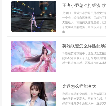
王者小乔怎么打经济 
兄弟们，最近打小乔是不是感觉穷
一个准，经济永远垫底，团战秒不
无限放大，我前两天连跪三把，就
个玄学欧皇的视角，给大伙分享一
出...
英雄联盟怎么样匹配场
导语在英雄联盟中，匹配场次直接
的匹配逻辑以及个人行为对结局的
感并提升参与感。匹配场次的基本构
光遇怎么样能变大
导语在光遇的全球里，角色体型不
角色看起来更高大、更有存在感。
操作习性等多个角度入手，逐步实现理