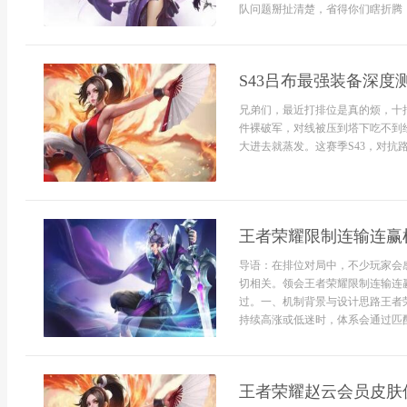
队问题掰扯清楚，省得你们瞎折腾，
S43吕布最强装备深度
兄弟们，最近打排位是真的烦，十
件裸破军，对线被压到塔下吃不到
大进去就蒸发。这赛季S43，对抗路
王者荣耀限制连输连赢
导语：在排位对局中，不少玩家会
切相关。领会王者荣耀限制连输连
过。一、机制背景与设计思路王者
持续高涨或低迷时，体系会通过匹配
王者荣耀赵云会员皮肤