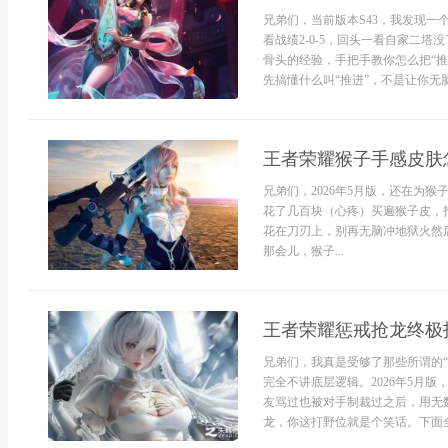
兄弟们，当前版本S43，我发现
看战绩2-0-5，回头一看自家二
骨头的经验，手把手教你怎么把“推
先搞懂什么叫“推进”，不是让你无脑
王者荣耀猴子手感皮肤
兄弟们，2026年5月版，还在为
花了几百块（心疼）买遍猴子皮，
花在刀刃上，别再无脑冲地狱火然后
那会儿，猴子...
王者荣耀惩戒抢龙终极
兄弟们，我真是受够了那些所谓的“
完全不讲底层逻辑。2026年5月
友骂过也被对手制裁过之后，用无
龙，你这打野位就是个笑话。下面全是