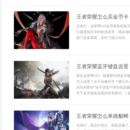
王者荣耀怎么买金币卡
兄弟们，这赛季S43金币获取机
们最爱搞玄学的欧皇老哥，我必须
面门道多着呢，买对了能让你的...
王者荣耀蓝牙键盘设置
最近这赛季S43，我观察到用蓝
怎么设置？会不会被封号？键位怎
的坑和那些“说不清道不明但就是
关于蓝牙键盘设置的所有疑问。1.蓝
王者荣耀怎么单挑貂蝉
兄弟们，最近打排位，我真是服了