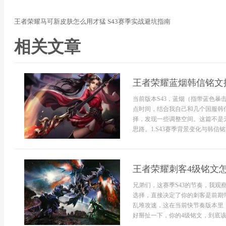
王者荣耀马可新皮肤怎么用才猛 S43赛季实战避坑指南
相关文章
王者荣耀蓝烟韩信铭文搭
当前版本S43，蓝烟（指带蓝色暴
点时间，结合我自己和几个国服韩
择，发现一些调整空间。这篇不是
思路。1.S43赛季背景变化与韩信铭
王者荣耀刺客4级铭文
兄弟们，这赛季S43的节奏，我观
选择，直接决定了你的刺客是前期
乱堆攻速，这在当前快节奏版本里
好掰扯一下，你的4级铭文，到底该怎