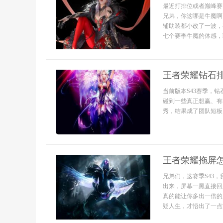
最近打排位或者巅峰赛
兄弟，你这哪是牛魔啊
辅助装都小改了一波，
七个赛季牛魔的体感，
王者荣耀钻石
当前版本S43赛季，
碰到一些真正想赢、有
秀，结果成了团队短板。.
王者荣耀拖屏
兄弟们，这赛季S43
出来，屏幕一黑直接回
真的能让你多出一倍的
疑人生，才悟出了一点