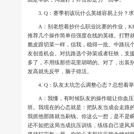
3. Q：赛季初该玩什么英雄容易上分？
A：别老想着抄什么职业比赛的作业，KP
推荐几个操作简单但强度在线的英雄。打野
脆皮跟切菜一样，信我，稳得一批。中路玩
友创造机会。对抗路选个孙策或者狂铁，支援
多了，不用练那些花里胡哨的。对了，出装
发高就先反甲，脑子得活。
4. Q：队友太坑怎么调整心态？总想着
A：我懂，有时候队友的操作能让你血
班。我现在的心态就是：把队友当成会走路
我抓他那路就当刷钱。你这么一想，是不是
还不如把这局当成抗压训练，练练自己逆风