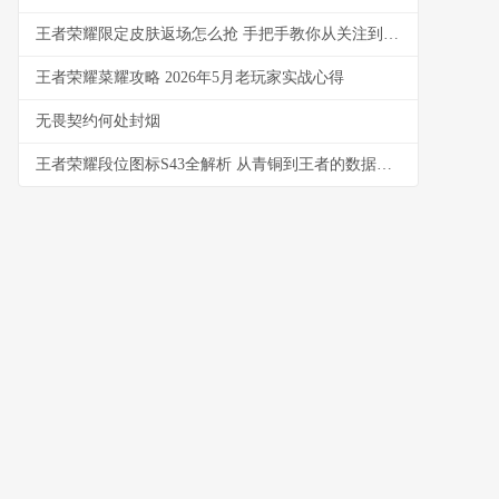
王者荣耀限定皮肤返场怎么抢 手把手教你从关注到入手
王者荣耀菜耀攻略 2026年5月老玩家实战心得
无畏契约何处封烟
王者荣耀段位图标S43全解析 从青铜到王者的数据与实战洞察