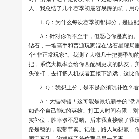
人，我总结了几个赛季初最容易踩的坑，用Q
1. Q：为什么每次赛季初都掉分，是匹
A：针对你倒不至于，但恶心你是真的。
钻石，一堆高手和普通玩家混在钻石星耀局
个“非正常玩家”。我测了大概几十把赛季初
把，系统大概率会给你匹配到更坑的队友，美
头硬打，去打把人机或者直接下游戏，这比你
2. Q：我想上分，是不是必须玩补位？
A：大错特错！这可能是最坑新手的“伪
如选个自己能C的英雄。打工人时间有限，
实补位，胜率惨不忍睹。后来我直接锁了我
路是稳的，能带节奏。记住，路人局想赢，
固定车队，沟通好了补位那是另一回事。