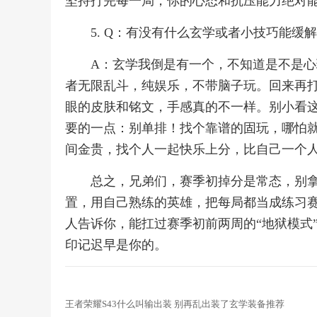
坚持打完每一局，你的心态和抗压能力绝对
5. Q：有没有什么玄学或者小技巧能缓
A：玄学我倒是有一个，不知道是不是
者无限乱斗，纯娱乐，不带脑子玩。回来再
眼的皮肤和铭文，手感真的不一样。别小看
要的一点：别单排！找个靠谱的固玩，哪怕
间金贵，找个人一起快乐上分，比自己一个
总之，兄弟们，赛季初掉分是常态，别
置，用自己熟练的英雄，把每局都当成练习
人告诉你，能扛过赛季初前两周的“地狱模式
印记迟早是你的。
王者荣耀S43什么叫输出装 别再乱出装了玄学装备推荐