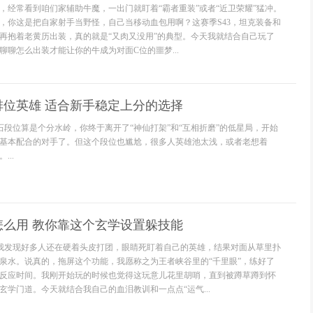
，经常看到咱们家辅助牛魔，一出门就盯着“霸者重装”或者“近卫荣耀”猛冲。
，你这是把自家射手当野怪，自己当移动血包用啊？这赛季S43，坦克装备和
再抱着老黄历出装，真的就是“又肉又没用”的典型。今天我就结合自己玩了
聊聊怎么出装才能让你的牛成为对面C位的噩梦...
排位英雄 适合新手稳定上分的选择
钻石段位算是个分水岭，你终于离开了“神仙打架”和“互相折磨”的低星局，开始
基本配合的对手了。但这个段位也尴尬，很多人英雄池太浅，或者老想着
..
怎么用 教你靠这个玄学设置躲技能
，我发现好多人还在硬着头皮打团，眼睛死盯着自己的英雄，结果对面从草里扑
泉水。说真的，拖屏这个功能，我愿称之为王者峡谷里的“千里眼”，练好了
反应时间。我刚开始玩的时候也觉得这玩意儿花里胡哨，直到被蹲草蹲到怀
玄学门道。今天就结合我自己的血泪教训和一点点“运气...