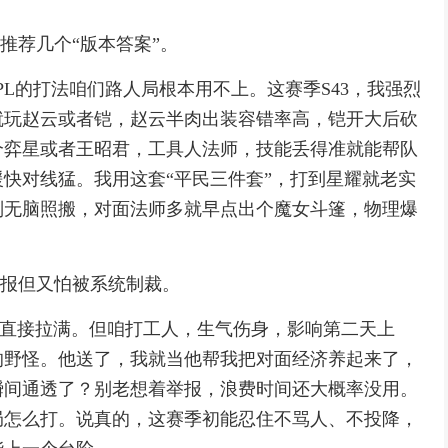
求推荐几个“版本答案”。
L的打法咱们路人局根本用不上。这赛季S43，我强烈
就玩赵云或者铠，赵云半肉出装容错率高，铠开大后砍
个弈星或者王昭君，工具人法师，技能丢得准就能帮队
快对线猛。我用这套“平民三件套”，打到星耀就老实
别无脑照搬，对面法师多就早点出个魔女斗篷，物理爆
举报但又怕被系统制裁。
压直接拉满。但咱打工人，生气伤身，影响第二天上
的野怪。他送了，我就当他帮我把对面经济养起来了，
瞬间通透了？别老想着举报，浪费时间还大概率没用。
局怎么打。说真的，这赛季初能忍住不骂人、不投降，