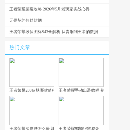
王者荣耀菜耀攻略 2026年5月老玩家实战心得
无畏契约何处封烟
王者荣耀段位图标S43全解析 从青铜到王者的数据与实战洞察
热门文章
王者荣耀288皮肤哪款值得换 S43碎片商店更新速报
王者荣耀手动出装教程 别让系统推荐坑
王者荣耀买皮肤怎么最划算 从青铜到王者的省钱心路
王者荣耀貂蝉很容易死