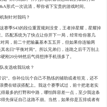
&A形式一次说清，帮你省下宝贵的游戏时间。
配机制针对我吗？
这赛季S43的段位重置规则没变，王者掉星耀，星耀掉
里。匹配系统为了快点让你开下一局，经常给你塞几
的对局，前二十把输赢基本五五开，但如果你连输两
其名曰“平衡对局”。所以兄弟们，连跪之后千万别上
硬刚20分钟然后气得想摔手机强多了。
看队友选啥我玩啥？
常识”。你补位玩个自己不熟练的辅助或者坦克，还不
别浪费在错误搭配上。我这个赛季试过，前十把老老实
玩得最多的打野和中路，哪怕阵容差一点，至少我这条
你得先保证自己这路不崩。当然，如果你是五排或者有