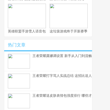
英雄联盟手游雪人语音包玩法全解析
这垃圾游戏终于开新赛季了，不写篇攻
热门文章
王者荣耀露娜调设置 新手从入门到流畅
王者荣耀打字骂人实战总结 这招比送人头还毒
王者荣耀送皮肤表情包强度排行 哪些才是真正的社