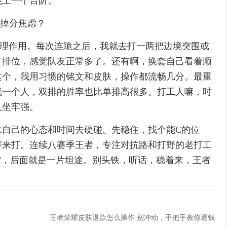
能上一个台阶。
解掉分焦虑？
心理作用。每次连跪之后，我就去打一两把边境突围或
打排位，感觉队友正常多了。还有啊，换套自己看着顺
这个，我用习惯的铭文和皮肤，操作都流畅几分。最重
就一个人，双排的胜率也比单排高很多。打工人嘛，时
人坐牢强。
拿自己的心态和时间去硬碰。先稳住，找个能C的位
赛来打。连续八赛季王者，专注对抗路和打野的老打工
”，后面就是一片坦途。别头铁，听话，稳着来，王者
王者荣耀皮肤退款怎么操作 别冲动，手把手教你退钱