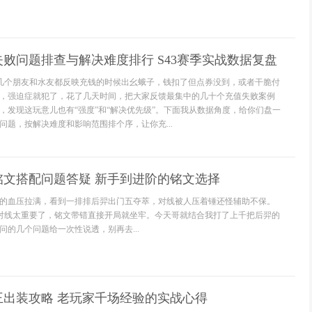
败问题排查与解决难度排行 S43赛季实战数据复盘
好几个朋友和水友都反映充钱的时候出幺蛾子，钱扣了但点券没到，或者干脆付
，强迫症就犯了，花了几天时间，把大家反馈最集中的几十个充值失败案例
，发现这玩意儿也有“强度”和“解决优先级”。下面我从数据角度，给你们盘一
问题，按解决难度和影响范围排个序，让你充...
铭文搭配问题答疑 新手到进阶的铭文选择
的血压拉满，看到一排排后羿出门五夺萃，对线被人压着锤还怪辅助不保。
期对线太重要了，铭文带错直接开局就坐牢。今天哥就结合我打了上千把后羿的
问的几个问题给一次性说透，别再去...
王出装攻略 老玩家千场经验的实战心得