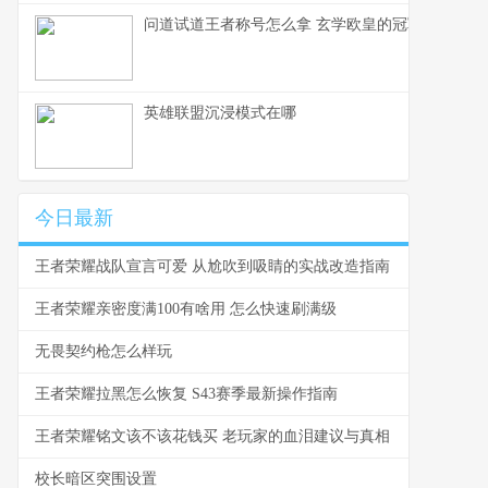
问道试道王者称号怎么拿 玄学欧皇的冠军玄学
英雄联盟沉浸模式在哪
今日最新
王者荣耀战队宣言可爱 从尬吹到吸睛的实战改造指南
王者荣耀亲密度满100有啥用 怎么快速刷满级
无畏契约枪怎么样玩
王者荣耀拉黑怎么恢复 S43赛季最新操作指南
王者荣耀铭文该不该花钱买 老玩家的血泪建议与真相
校长暗区突围设置