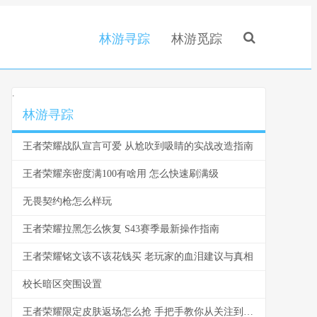
林游寻踪
林游觅踪
.
林游寻踪
王者荣耀战队宣言可爱 从尬吹到吸睛的实战改造指南
王者荣耀亲密度满100有啥用 怎么快速刷满级
无畏契约枪怎么样玩
王者荣耀拉黑怎么恢复 S43赛季最新操作指南
王者荣耀铭文该不该花钱买 老玩家的血泪建议与真相
校长暗区突围设置
王者荣耀限定皮肤返场怎么抢 手把手教你从关注到入手