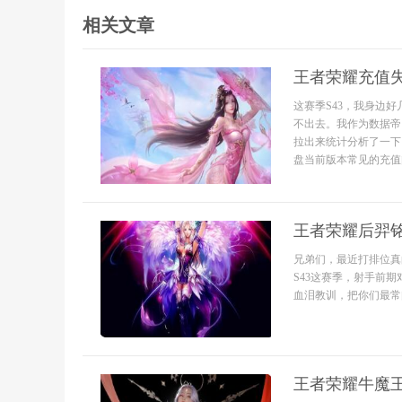
相关文章
王者荣耀充值失
这赛季S43，我身边
不出去。我作为数据帝
拉出来统计分析了一下
盘当前版本常见的充值
王者荣耀后羿
兄弟们，最近打排位真
S43这赛季，射手前
血泪教训，把你们最常
王者荣耀牛魔