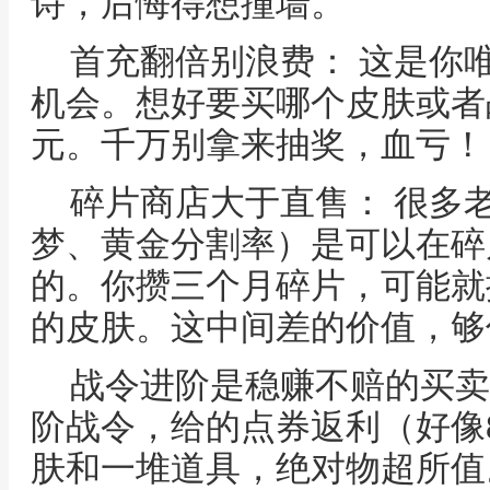
诗，后悔得想撞墙。
首充翻倍别浪费： 这是你
机会。想好要买哪个皮肤或者战
元。千万别拿来抽奖，血亏！
碎片商店大于直售： 很多
梦、黄金分割率）是可以在碎
的。你攒三个月碎片，可能就
的皮肤。这中间差的价值，够
战令进阶是稳赚不赔的买卖：
阶战令，给的点券返利（好像
肤和一堆道具，绝对物超所值