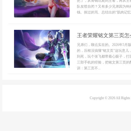
把了，从青铜坑爬到王者，再从王
队友喷自闭？又有多少兄弟因为钩
钱、挨过的骂、总结出的“肌肉记忆”和
王者荣耀铭文第三页怎
兄弟们，聊点实在的。2026年5
的，压根没搞懂“铭文页”这玩意
到死，玩个张飞都带着心眼子，打
三部手机的经验，把铭文第三页的
训：第三页不...
Copyright © 2026 All Right