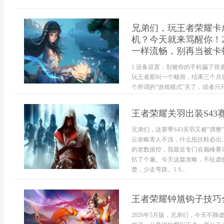
兄弟们，玩王者荣耀卡
机？今天就来骂醒你！2
一样流畅，别再当被卡
1.设备设置：别被你的手机骗了
玩王者那叫一个顺滑，结果三个月
个所谓的“游戏模式”关了，或者只开“.
王者荣耀关羽出装S43
兄弟们，这赛季S43关羽又被“调
云攻略害人不浅，什么抵抗鞋必出
的老数据控，我最近专门在巅峰赛1
扒了个遍。今天这篇攻略，不扯虚
楚，少走弯路。1.S...
王者荣耀钟馗钩子技巧
2026年5月版，兄弟们，今天不