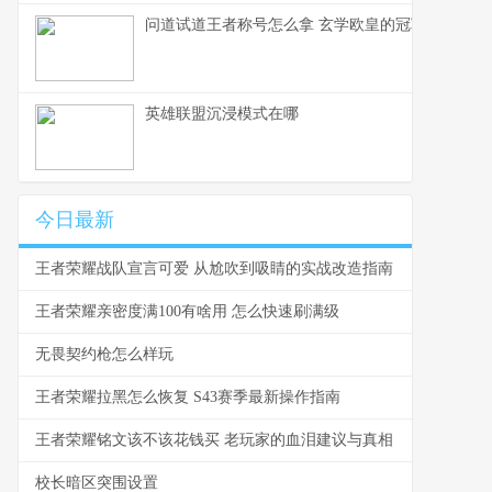
问道试道王者称号怎么拿 玄学欧皇的冠军玄学
英雄联盟沉浸模式在哪
今日最新
王者荣耀战队宣言可爱 从尬吹到吸睛的实战改造指南
王者荣耀亲密度满100有啥用 怎么快速刷满级
无畏契约枪怎么样玩
王者荣耀拉黑怎么恢复 S43赛季最新操作指南
王者荣耀铭文该不该花钱买 老玩家的血泪建议与真相
校长暗区突围设置