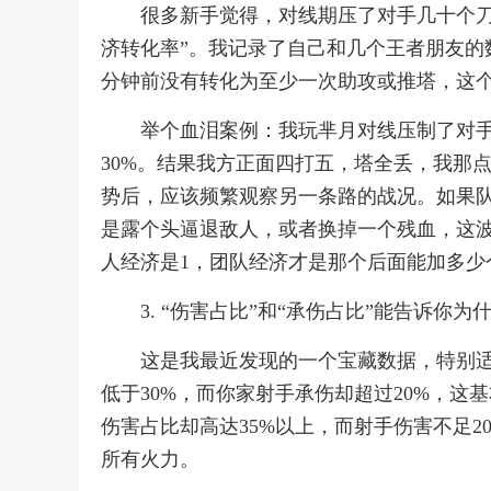
很多新手觉得，对线期压了对手几十个刀
济转化率”。我记录了自己和几个王者朋友的
分钟前没有转化为至少一次助攻或推塔，这个
举个血泪案例：我玩芈月对线压制了对手
30%。结果我方正面四打五，塔全丢，我那
势后，应该频繁观察另一条路的战况。如果
是露个头逼退敌人，或者换掉一个残血，这
人经济是1，团队经济才是那个后面能加多少
3. “伤害占比”和“承伤占比”能告诉你为
这是我最近发现的一个宝藏数据，特别
低于30%，而你家射手承伤却超过20%，
伤害占比却高达35%以上，而射手伤害不足
所有火力。