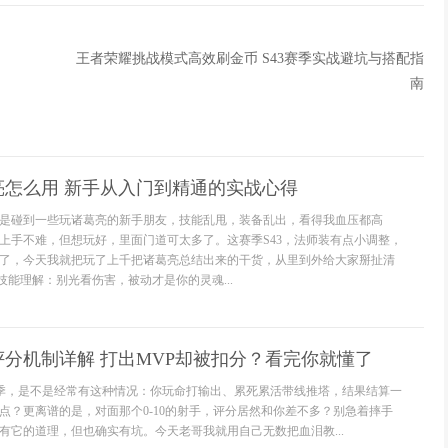
王者荣耀挑战模式高效刷金币 S43赛季实战避坑与搭配指
南
亮怎么用 新手从入门到精通的实战心得
是碰到一些玩诸葛亮的新手朋友，技能乱甩，装备乱出，看得我血压都高
上手不难，但想玩好，里面门道可太多了。这赛季S43，法师装有点小调整，
了，今天我就把玩了上千把诸葛亮总结出来的干货，从里到外给大家掰扯清
技能理解：别光看伤害，被动才是你的灵魂...
分机制详解 打出MVP却被扣分？看完你就懂了
赛季，是不是经常有这种情况：你玩命打输出、累死累活带线推塔，结果结算一
点？更离谱的是，对面那个0-10的射手，评分居然和你差不多？别急着摔手
有它的道理，但也确实有坑。今天老哥我就用自己无数把血泪教...