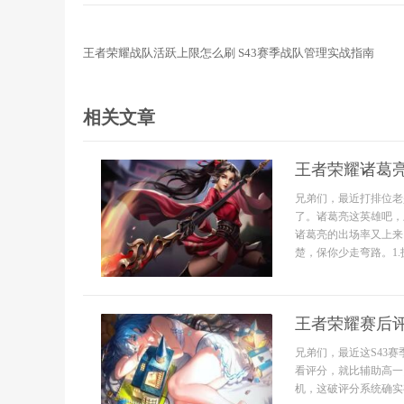
王者荣耀战队活跃上限怎么刷 S43赛季战队管理实战指南
相关文章
王者荣耀诸葛
兄弟们，最近打排位老
了。诸葛亮这英雄吧，
诸葛亮的出场率又上来
楚，保你少走弯路。1.
王者荣耀赛后评
兄弟们，最近这S43
看评分，就比辅助高一
机，这破评分系统确实