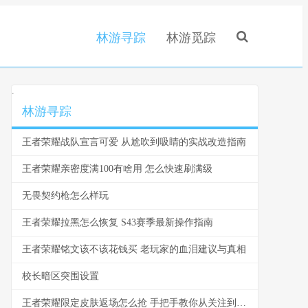
林游寻踪
林游觅踪
.
林游寻踪
王者荣耀战队宣言可爱 从尬吹到吸睛的实战改造指南
王者荣耀亲密度满100有啥用 怎么快速刷满级
无畏契约枪怎么样玩
王者荣耀拉黑怎么恢复 S43赛季最新操作指南
王者荣耀铭文该不该花钱买 老玩家的血泪建议与真相
校长暗区突围设置
王者荣耀限定皮肤返场怎么抢 手把手教你从关注到入手