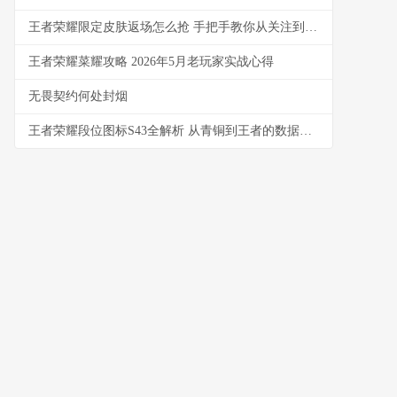
王者荣耀限定皮肤返场怎么抢 手把手教你从关注到入手
王者荣耀菜耀攻略 2026年5月老玩家实战心得
无畏契约何处封烟
王者荣耀段位图标S43全解析 从青铜到王者的数据与实战洞察