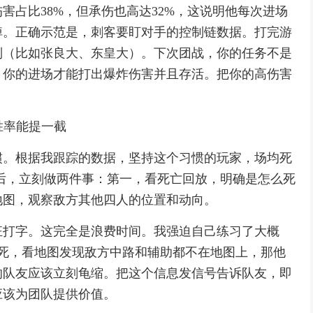
害占比38%，但承伤也高达32%，这说明他每次进场
掉。正确示范是，刺客要盯对手的控制链数据。打完游
制（比如张良大、东皇大）。下次团战，你的任务不是
，你的进场才能打出爆炸伤害并且存活。把你的高伤害
胜率能提一截
惯。根据我跟踪的数据，坚持这个习惯的玩家，场均死
屏后，立刻做两件事：第一，看死亡回放，明确是怎么死
地图，观察敌方其他四人的位置和动向。
狂打字。这完全是浪费时间。我强迫自己练习了大概
抓死，看地图发现敌方中路和辅助都不在地图上，那他
的队友应该立刻龟缩。把这个信息发信号告诉队友，即
应该为团队提供价值。