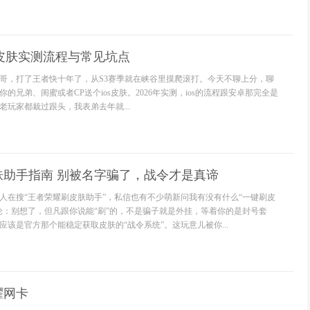
s皮肤实测流程与常见坑点
哥，打了王者快十年了，从S3赛季就在峡谷里摸爬滚打。今天不聊上分，聊
的兄弟、闺蜜或者CP送个ios皮肤。2026年实测，ios的流程跟安卓那完全是
老玩家都栽过跟头，我表弟去年就...
肤助手指南 别被名字骗了，战令才是真谛
人在搜“王者荣耀刷皮肤助手”，私信也有不少萌新问我有没有什么“一键刷皮
论：别想了，但凡跟你说能“刷”的，不是骗子就是外挂，等着你的是封号套
该是官方那个能稳定获取皮肤的“战令系统”。这玩意儿被你...
耀网卡