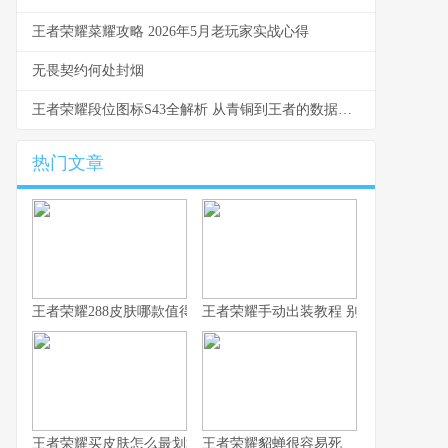
王者荣耀菜耀攻略 2026年5月老玩家实战心得
无畏契约何处封烟
王者荣耀段位图标S43全解析 从青铜到王者的数据与实战洞察
热门文章
王者荣耀288皮肤哪款值得换 S43碎片商店更新速报
王者荣耀手动出装教程 别让系统推荐坑
王者荣耀买皮肤怎么最划算 从青铜到王者的省钱心路
王者荣耀貂蝉很容易死