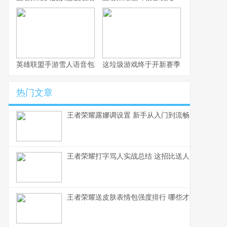
英雄联盟手游雪人语音包玩法全解析
这垃圾游戏终于开新赛季了，不写篇攻
热门文章
王者荣耀露娜调设置 新手从入门到流畅
王者荣耀打字骂人实战总结 这招比送人头还毒
王者荣耀送皮肤表情包强度排行 哪些才是真正的社