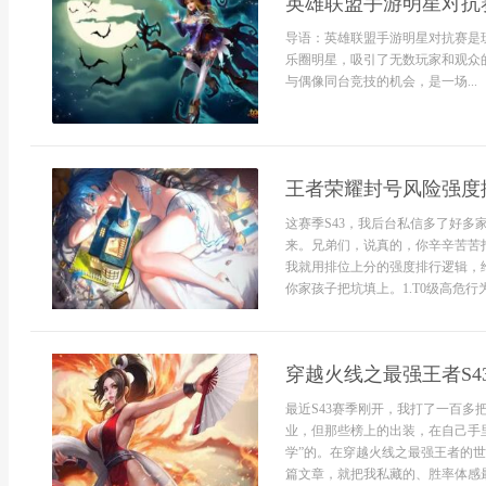
英雄联盟手游明星对抗
导语：英雄联盟手游明星对抗赛是
乐圈明星，吸引了无数玩家和观众
与偶像同台竞技的机会，是一场...
王者荣耀封号风险强度
这赛季S43，我后台私信多了好多
来。兄弟们，说真的，你辛辛苦苦
我就用排位上分的强度排行逻辑，给
你家孩子把坑填上。1.T0级高危行
穿越火线之最强王者S4
最近S43赛季刚开，我打了一百
业，但那些榜上的出装，在自己手
学”的。在穿越火线之最强王者的世
篇文章，就把我私藏的、胜率体感最