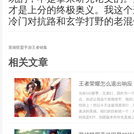
才是上分的终极奥义。我这个
冷门对抗路和玄学打野的老混
英雄联盟手游王者锦集
相关文章
王者荣耀怎么退出响应
当前S43赛季，兄弟们，我作为
点。你还让我选个前期坐牢、拖到
找班上！所以今天这篇强度排行，
速决的英雄。咱们的目标就一个：
间就是KPI，别跟版本作对先直接上干