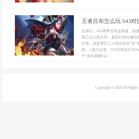
王者吕布怎么玩 S43
兄弟们，S43赛季吕布这英雄，
我工位上的文件。最近打排位被坑
文章，就是帮打工人把吕布从“坑”
利。1.战力总览：S43吕布定位与T
于“会玩就能Car...
Copyright © 2026 All Right