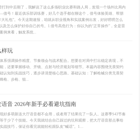
已经打到中后期了，我解说了这么多场职业比赛和路人局，发现一个场外比局内
—借号！最近俱乐部训练赛，好几个选手都在聊这个，借号体验英雄、帮朋
年大礼包”。今天这期速报，咱就从职业视角和实战案例出发，好好唠唠怎么
，以及怎么保护好你自己的号。1.借号高危行为：你以为的“正常操作”，全是雷
例来看，触发系统...
么样玩
体系强调操作精度、节奏领会与战术配合。想要在对局中打出稳定表现，不
能，还要掌握移动、开镜、点射与经济规划等细节。本篇内容围绕无畏契约
础认知到实战技巧，逐步讲清楚核心思路。基础认知：了解枪械分类无畏契
枪、步枪、狙...
语音 2026年新手必看避坑指南
现好多萌新连大厅语音都不会用，或者用了结果坑了一队人。这赛季S43节奏
等于少了个技能。今天我就结合自己踩过的坑和观察，把大厅语音那点事给
战技巧，保证你看完就能轻松跟队友“喊话”。1....