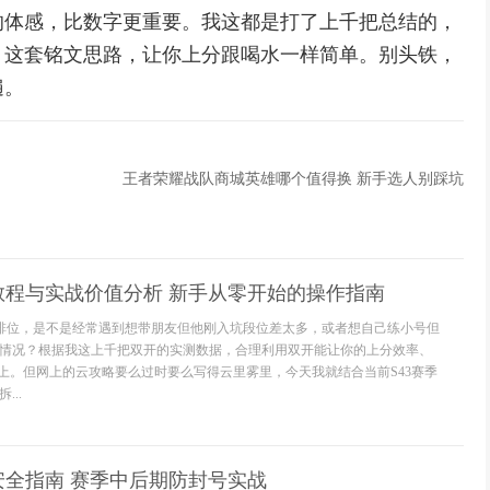
的体感，比数字更重要。我这都是打了上千把总结的，
，这套铭文思路，让你上分跟喝水一样简单。别头铁，
遍。
王者荣耀战队商城英雄哪个值得换 新手选人别踩坑
教程与实战价值分析 新手从零开始的操作指南
打排位，是不是经常遇到想带朋友但他刚入坑段位差太多，或者想自己练小号但
情况？根据我这上千把双开的实测数据，合理利用双开能让你的上分效率、
以上。但网上的云攻略要么过时要么写得云里雾里，今天我就结合当前S43赛季
..
安全指南 赛季中后期防封号实战