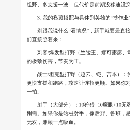
组野、多支援一波。但代价是前期没移速没穿
3. 我的私藏搭配与具体到英雄的“抄作业
别跟我说什么“看情况”，新手就要最直
们直接照着来：
刺客/爆发型打野（兰陵王、娜可露露、司
的极致伤害，节奏为王。
战士/坦克型打野（赵云、铠、宫本）：我个
更快支援和跑路，攻速让连招更顺。如果你对
一拍。
射手（大部分）：10狩猎+10鹰眼+10
刚需。如果你是站桩射手，像后羿、鲁班，感觉前
无双，兼顾一点吸血。