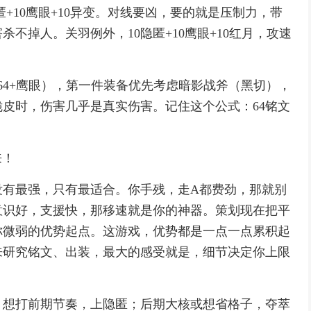
匿+10鹰眼+10异变。对线要凶，要的就是压制力，带
不掉人。关羽例外，10隐匿+10鹰眼+10红月，攻速
64+鹰眼），第一件装备优先考虑暗影战斧（黑切），
皮时，伤害几乎是真实伤害。记住这个公式：64铭文
来！
没有最强，只有最适合。你手残，走A都费劲，那就别
意识好，支援快，那移速就是你的神器。策划现在把平
你微弱的优势起点。这游戏，优势都是一点一点累积起
来研究铭文、出装，最大的感受就是，细节决定你上限
；想打前期节奏，上隐匿；后期大核或想省格子，夺萃