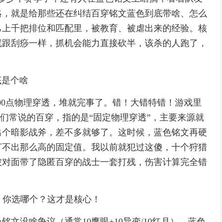
略，就是给那些还在纠结百穿铭文蓝色到底带啥、怎么
己上千把排位和匹配里，被教育、被虐出来的经验。核
就跟刮痧一样，抓机会能力直接砍半，该杀的人跑了，
底是个啥
100点物理穿透，堆就完事了。错！大错特错！游戏里
咱们常说的百穿，指的是“固定物理穿透”，主要来源就
出个暗影战斧，差不多就够了。这时候，蓝色铭文再硬
打不出那么高的固定值。我以前就犯过这傻，十个狩猎
被对面带了隐匿百穿的战士一套打残，伤害计算完全错
萃，你选哪个？这才是核心！
文没啥争议（通常10鹰眼+10异变/10红月），蓝色