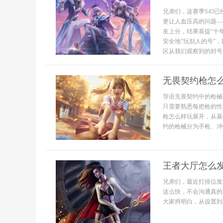
兄弟们，这赛季S43
更让人血压高的问题—
友上分，结果喜提“十
安全地“玩别人的号”
区从我们观察到的封号案
无畏契约枪怎
导语无畏契约中的枪械
只需要熟悉每把枪的性
枪怎么样玩展开，从基
约的枪械分为手枪、冲锋
王者大厅怎么发
兄弟们，最近打排位发
这么快，不会沟通真的
大家捋明白，从设置到实