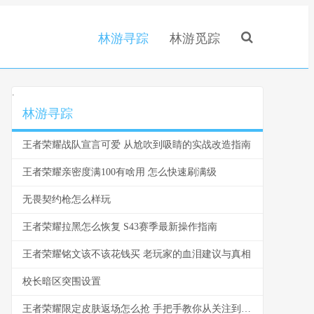
林游寻踪
林游觅踪
.
林游寻踪
王者荣耀战队宣言可爱 从尬吹到吸睛的实战改造指南
王者荣耀亲密度满100有啥用 怎么快速刷满级
无畏契约枪怎么样玩
王者荣耀拉黑怎么恢复 S43赛季最新操作指南
王者荣耀铭文该不该花钱买 老玩家的血泪建议与真相
校长暗区突围设置
王者荣耀限定皮肤返场怎么抢 手把手教你从关注到入手