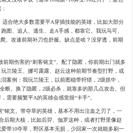
据：
油，适合绝大多数需要平A穿插技能的英雄，比如大部分
，跑图、追人、逃生、走A手感，都靠它。我玩马可、
里爬。攻速前期补刀也舒服。缺点是啥？没穿透，前期
极致前期伤害的“刺客铭文”。配了隐匿，你前期出门就多
。玩兰陵王、娜可露露、赵云这种前期节奏型打野，或
泪案例：我玩兰陵王，以前图稳带狩猎，2级抓中，
全断。换了隐匿，2级必杀，就靠多的那几点攻击。但
，需要频繁平A的英雄会感觉很“卡手”。
后期”铭文。带夺萃的英雄，基本不用出泣血之刃了，一
适合后期大核，比如后羿、伽罗这种，或者打野里像赵
爱带10夺萃，野区基本无损，少回家一次就能多刷一