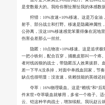
是变数最大的。我给你掰扯掰扯我的体感数
狩猎：10%攻速+10%移速。这是万金
射手、部分战士和打野。移速是隐藏神属性
公孙离，没这10%移速感觉笨重得像在泥地
伤害会差那么一丝丝。
隐匿：10点物攻+10%移速。这是追求
一把小铁剑，配合百穿，捅脆皮那叫一个疼
者对线凶狠的战士，带隐匿压人效果拔群。血
差一下平A没杀掉，对面中单残血回家，节奏
缺点也很明显：没攻速，依赖技能的英雄还好
夺萃：16%物理吸血。这是“赖线”和“
件末世+夺萃吸血就够用，多省一个格子。
云、铠这种半肉战士，增加续航。我玩赵云就