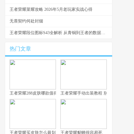
王者荣耀菜耀攻略 2026年5月老玩家实战心得
无畏契约何处封烟
王者荣耀段位图标S43全解析 从青铜到王者的数据与实战洞察
热门文章
王者荣耀288皮肤哪款值得换 S43碎片商店更新速报
王者荣耀手动出装教程 别让系统推荐坑
王者荣耀买皮肤怎么最划算 从青铜到王者的省钱心路
王者荣耀貂蝉很容易死