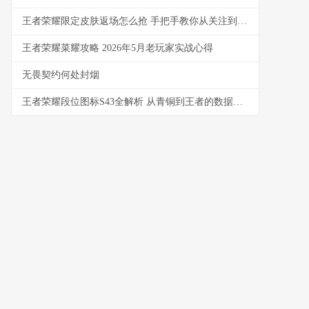
王者荣耀限定皮肤返场怎么抢 手把手教你从关注到入手
王者荣耀菜耀攻略 2026年5月老玩家实战心得
无畏契约何处封烟
王者荣耀段位图标S43全解析 从青铜到王者的数据与实战洞察