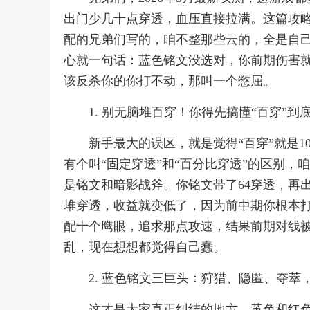
出门少几十点穿透，血压直接拉满。这篇攻
配的兄弟们写的，咱不整那些云的，全是自
心就一句话：蓝色铭文没选对，你前期伤害
该反杀你的你打不动，那叫一个憋屈。
1. 别无脑堆百穿！你得先搞懂“百穿”到
新手最大的误区，就是觉得“百穿”就是
有个叫“固定穿透”和“百分比穿透”的区别，
是铭文和暗影战斧。你铭文带了64穿透，再
堆穿透，收益就变低了，因为前中期你根本
配十个鹰眼，追求那点攻速，结果前期对线
乱，现在想想都觉得自己蠢。
2. 蓝色铭文三巨头：狩猎、隐匿、夺
这才是大家真正纠结的地方。黄色和红色铭