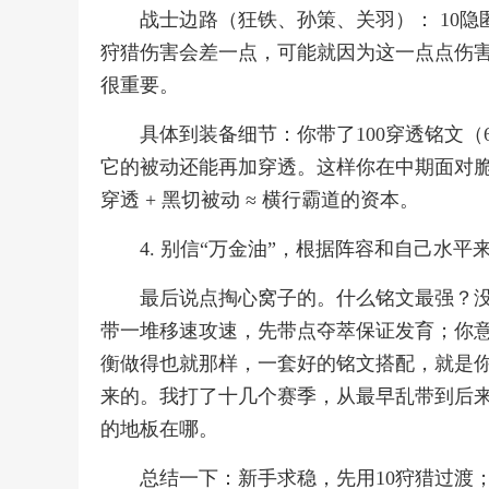
战士边路（狂铁、孙策、关羽）： 10隐
狩猎伤害会差一点，可能就因为这一点点伤害杀
很重要。
具体到装备细节：你带了100穿透铭文（
它的被动还能再加穿透。这样你在中期面对脆
穿透 + 黑切被动 ≈ 横行霸道的资本。
4. 别信“万金油”，根据阵容和自己水平
最后说点掏心窝子的。什么铭文最强？
带一堆移速攻速，先带点夺萃保证发育；你
衡做得也就那样，一套好的铭文搭配，就是
来的。我打了十几个赛季，从最早乱带到后
的地板在哪。
总结一下：新手求稳，先用10狩猎过渡