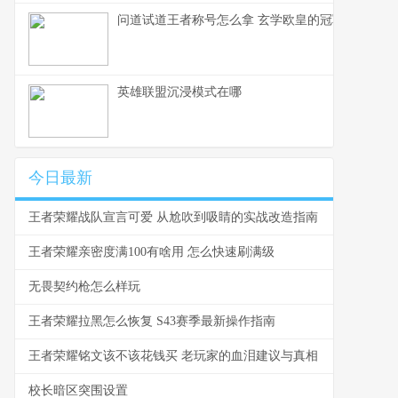
问道试道王者称号怎么拿 玄学欧皇的冠军玄学
英雄联盟沉浸模式在哪
今日最新
王者荣耀战队宣言可爱 从尬吹到吸睛的实战改造指南
王者荣耀亲密度满100有啥用 怎么快速刷满级
无畏契约枪怎么样玩
王者荣耀拉黑怎么恢复 S43赛季最新操作指南
王者荣耀铭文该不该花钱买 老玩家的血泪建议与真相
校长暗区突围设置