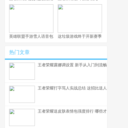
英雄联盟手游雪人语音包玩法全解析
这垃圾游戏终于开新赛季了，不写篇攻
热门文章
王者荣耀露娜调设置 新手从入门到流畅
王者荣耀打字骂人实战总结 这招比送人头还毒
王者荣耀送皮肤表情包强度排行 哪些才是真正的社