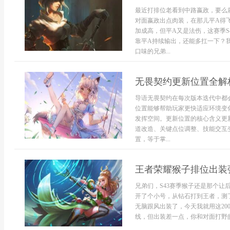
最近打排位老看到中路嬴政，要么
对面嬴政出点肉装，在那儿平A得
加成高，但平A又是法伤，这赛季S
靠平A持续输出，还能多扛一下？
口味的兄弟...
无畏契约更新位置全解
导语无畏契约在每次版本迭代中都
位置能够帮助玩家更快适应环境变
发挥空间。更新位置的核心含义更
道改造、关键点位调整、技能交互
置，等于掌...
王者荣耀猴子排位出装强
兄弟们，S43赛季猴子还是那个
开了个小号，从钻石打到王者，测
无脑跟风出装了，今天我就用这2
线，但出装差一点，你和对面打野的伤