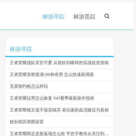
林游寻踪
林游觅踪
.
林游寻踪
王者荣耀战队宣言可爱 从尬吹到吸睛的实战改造指南
王者荣耀亲密度满100有啥用 怎么快速刷满级
无畏契约枪怎么样玩
王者荣耀拉黑怎么恢复 S43赛季最新操作指南
王者荣耀铭文该不该花钱买 老玩家的血泪建议与真相
校长暗区突围设置
王者荣耀限定皮肤返场怎么抢 手把手教你从关注到入手