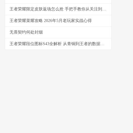
王者荣耀限定皮肤返场怎么抢 手把手教你从关注到入手
王者荣耀菜耀攻略 2026年5月老玩家实战心得
无畏契约何处封烟
王者荣耀段位图标S43全解析 从青铜到王者的数据与实战洞察