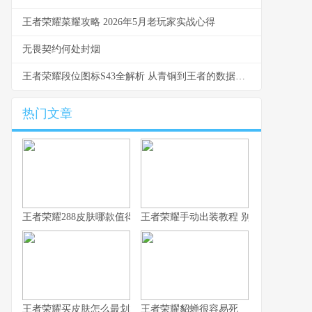
王者荣耀菜耀攻略 2026年5月老玩家实战心得
无畏契约何处封烟
王者荣耀段位图标S43全解析 从青铜到王者的数据与实战洞察
热门文章
王者荣耀288皮肤哪款值得换 S43碎片商店更新速报
王者荣耀手动出装教程 别让系统推荐坑
王者荣耀买皮肤怎么最划算 从青铜到王者的省钱心路
王者荣耀貂蝉很容易死