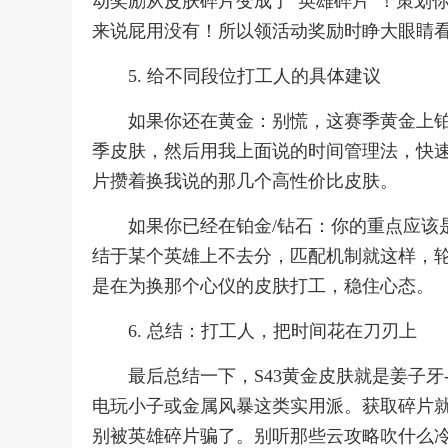
动奖励从皮肤碎片变成了“英雄碎片”！策划
来说屁用没有！所以领活动奖励时睁大眼睛
5. 给不同段位打工人的具体建议
如果你还在黄金：别慌，这赛季黄金上铂
季皮肤，然后用我上面说的时间管理法，快速
片攒着换我说的那几个高性价比皮肤。
如果你已经在铂金/钻石：你的重点应该
结于某个英雄上不去分，匹配机制就这样，轮
是在为换那个心仪的皮肤打工，稳住心态。
6. 总结：打工人，把时间花在刀刃上
最后总结一下，S43黄金皮肤就是姜子牙
电玩小子或金属风暴这类实用派。获取碎片
别被英雄碎片骗了。别听那些云攻略吹什么