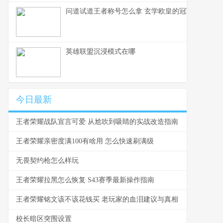
问道试道王者称号怎么拿 玄学欧皇的冠军玄学
英雄联盟沉浸模式在哪
今日最新
王者荣耀战队宣言可爱 从尬吹到吸睛的实战改造指南
王者荣耀亲密度满100有啥用 怎么快速刷满级
无畏契约枪怎么样玩
王者荣耀拉黑怎么恢复 S43赛季最新操作指南
王者荣耀铭文该不该花钱买 老玩家的血泪建议与真相
校长暗区突围设置