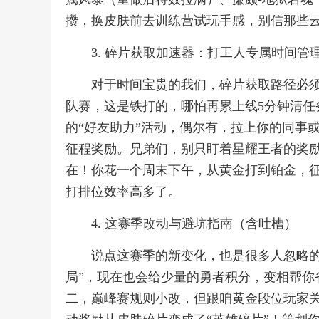
攒，换皮肤前去训练营试玩手感，别信那些
3. 碎片获取加速器：打工人专属时间管
对于时间宝贵的我们，碎片获取路径必
队赛，这是铁打的，哪怕再累上线5分钟清任务
的“好友助力”活动，偶尔有，拉上你的同事
征程奖励。兄弟们，别只盯着星耀王者的奖
在！你花一个周末下午，从黄金打到铂金，
打排位效率高多了。
4. 这赛季改动与避坑指南（含吐槽）
说点这赛季的新变化，也是很多人忽略的
局”，现在也会给少量的勇者积分，变相帮你
二，巅峰赛规则小改，但跟咱黄金段位玩家