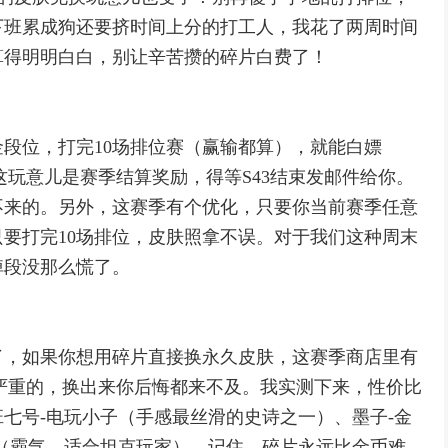
下班累成狗还要挤时间上分的打工人，我花了两周时间
算得明明白白，别让辛苦攒的碎片白费了！
段位，打完10场排位赛（赢输都算），就能白嫖
这玩意儿是赛季结算奖励，得等S43结束发邮件给你。
不来的。另外，这赛季有个优化，只要你当前赛季任意
要打完10场排位，皮肤照拿不误。对于我们这种周末
掉段没那么慌了。
了，如果你想用碎片直接换永久皮肤，这赛季商店里有
皮严重的，换出来你后悔都来不及。我实测下来，性价比
七号-电玩小子（手感最丝滑的史诗之一）、墨子-金
（霸气，适合坦克玩家）。记住，碎片永远比金币难