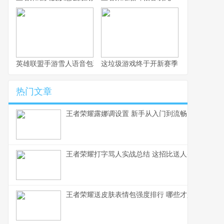
英雄联盟手游雪人语音包玩法全解析
这垃圾游戏终于开新赛季了，不写篇攻
热门文章
王者荣耀露娜调设置 新手从入门到流畅
王者荣耀打字骂人实战总结 这招比送人头还毒
王者荣耀送皮肤表情包强度排行 哪些才是真正的社