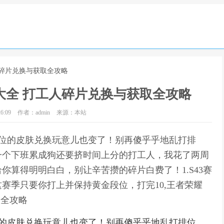
人碎片兑换与获取全攻略
大全 打工人碎片兑换与获取全攻略
6:09
作者：admin
来源：本站
段位的皮肤兑换玩意儿也变了！别再傻乎乎地乱打排
一个下班累成狗还要挤时间上分的打工人，我花了两周
你算得明明白白，别让辛苦攒的碎片白费了！1.S43赛
赛季只要你打上并保持黄金段位，打完10,王者荣耀
取全攻略
位的皮肤兑换玩意儿也变了！别再傻乎乎地乱打排位，