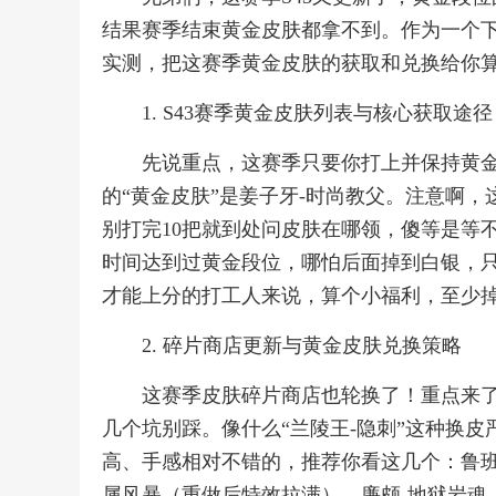
结果赛季结束黄金皮肤都拿不到。作为一个
实测，把这赛季黄金皮肤的获取和兑换给你
1. S43赛季黄金皮肤列表与核心获取途径
先说重点，这赛季只要你打上并保持黄金
的“黄金皮肤”是姜子牙-时尚教父。注意啊，
别打完10把就到处问皮肤在哪领，傻等是等
时间达到过黄金段位，哪怕后面掉到白银，只
才能上分的打工人来说，算个小福利，至少
2. 碎片商店更新与黄金皮肤兑换策略
这赛季皮肤碎片商店也轮换了！重点来
几个坑别踩。像什么“兰陵王-隐刺”这种换
高、手感相对不错的，推荐你看这几个：鲁班
属风暴（重做后特效拉满）、廉颇-地狱岩魂