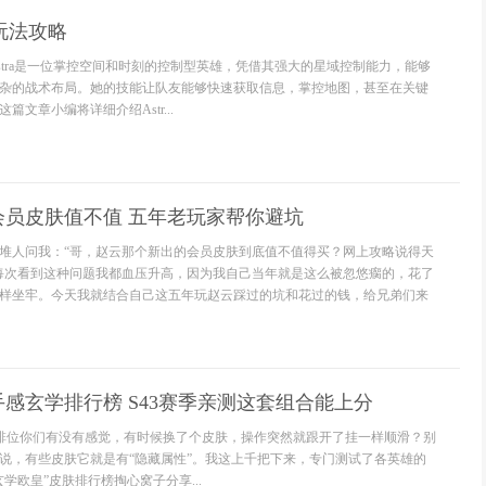
a玩法攻略
stra是一位掌控空间和时刻的控制型英雄，凭借其强大的星域控制能力，能够
杂的战术布局。她的技能让队友能够快速获取信息，掌控地图，甚至在关键
文章小编将详细介绍Astr...
会员皮肤值不值 五年老玩家帮你避坑
堆人问我：“哥，赵云那个新出的会员皮肤到底值不值得买？网上攻略说得天
每次看到这种问题我都血压升高，因为我自己当年就是这么被忽悠瘸的，花了
样坐牢。今天我就结合自己这五年玩赵云踩过的坑和花过的钱，给兄弟们来
感玄学排行榜 S43赛季亲测这套组合能上分
打排位你们有没有感觉，有时候换了个皮肤，操作突然就跟开了挂一样顺滑？别
说，有些皮肤它就是有“隐藏属性”。我这上千把下来，专门测试了各英雄的
学欧皇”皮肤排行榜掏心窝子分享...