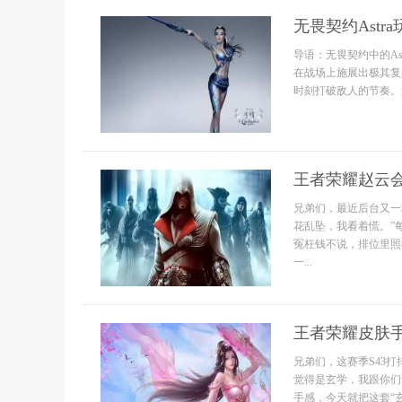
无畏契约Astr
导语：无畏契约中的A
在战场上施展出极其复
时刻打破敌人的节奏。这篇
王者荣耀赵云
兄弟们，最近后台又一
花乱坠，我看着慌。”
冤枉钱不说，排位里照
一...
王者荣耀皮肤手
兄弟们，这赛季S43
觉得是玄学，我跟你们
手感，今天就把这套“玄