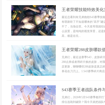
王者荣耀技能特效美化
最近总看到有兄弟抱怨S43赛季
有萌新听了不知道哪来的“高手”
不了，当场去世。今天老哥我就结
么设置，是纯纯的视觉享受，还是
高，都是在坑...
王者荣耀288皮肤哪款
兄弟们，最近这赛季S43，皮肤
288点券或者用碎片换的皮肤，
店更新，聊聊哪些288皮肤是真正
券花在刀刃上。1.S43赛季碎片商店最
S43赛季王者战队条件
兄弟们，2026年5月S43赛季都
排位连跪到破防？我今天就把战队