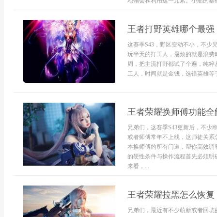
地领会和利用这一元素。小船的基础智
王者打野英雄哪个最强 
这赛季S43，野区变动不小，不
玩半天的打工人，最烦的就是浪费
周，把主流打野都试了个遍，纯粹
工人，时间就是金钱，选错英雄等于白
王者荣耀换师傅功能全解
兄弟们，这赛季S43更新后，不
或者师傅常年不上线，这师徒关系
本换师傅的所有门道，帮你高效调
的硬性条件与操作流程首先必须明
来看，...
王者荣耀拉黑怎么恢复 
兄弟们，最近有不少萌新或者回坑