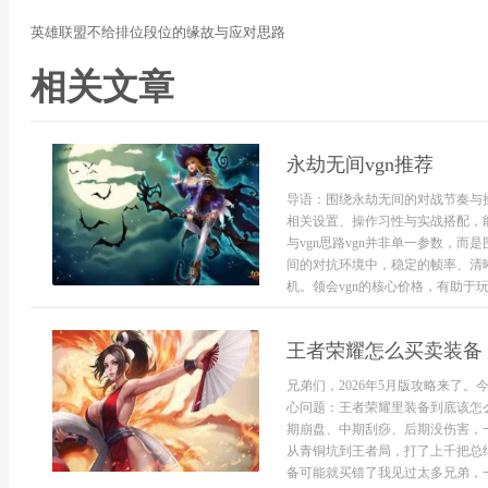
英雄联盟不给排位段位的缘故与应对思路
相关文章
永劫无间vgn推荐
导语：围绕永劫无间的对战节奏与操
相关设置、操作习性与实战搭配，
与vgn思路vgn并非单一参数，
间的对抗环境中，稳定的帧率、清
机。领会vgn的核心价格，有助于玩家
王者荣耀怎么买卖装备
兄弟们，2026年5月版攻略来了
心问题：王者荣耀里装备到底该怎
期崩盘、中期刮痧、后期没伤害，
从青铜坑到王者局，打了上千把总
备可能就买错了我见过太多兄弟，一进