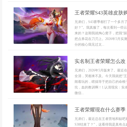
王者荣耀S43英雄皮肤
兄弟们，S43赛季都打了一个多月
好？”。我真服了，每次看到一些云
来的？这期我就掏心窝子，把我“踩
把点券花在刀刃上。2026年5月
分的核心我见过太...
实名制王者荣耀怎么改
兄弟们，2026年5月版来了。最
全清，哭都来不及。今天我就把“
闹着玩的，瞎搞等于把自己的命根
坑，血的教训啊！1.认清现实：
微信...
王者荣耀现在什么赛季 
兄弟们，最近总在王者营地和贴吧看
S38结束了？”，这看得我是真有点