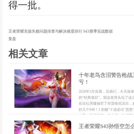
得一批。
王者荣耀充值失败问题排查与解决难度排行 S43赛季实战数据
复盘
相关文章
十年老鸟含泪警告枪战
亏！
2026年5月实测，兄弟们，今天
的“经典项目”。我这老骨头玩了
在论坛哭嚎抽空了存货啥也没出，
好几个648！1.别被“十连必出”
冲了，觉得稳了。稳个屁！这行字的坑
王者荣耀S43孙悟空怎