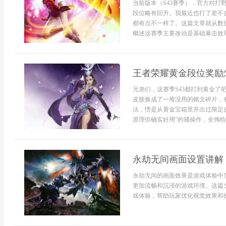
当前版本（S43赛季），官方对
段位略有回升。我最近也打了差不
都有点不一样了。这篇文章就从数据
概述这赛季主要改动是基础暴击效果从
王者荣耀黄金段位奖励
兄弟们，这赛季S43都打到黄金
皮肤换成了一堆没用的铭文碎片，
法，愣是从黄金宝箱里开出过限定
原理但确实好用”的骚操作，全掏给
永劫无间画面设置讲解
永劫无间的画面效果是游戏体验中
更加流畅和沉浸的游戏环境。这篇
戏体验，帮助玩家优化视觉效果和操作