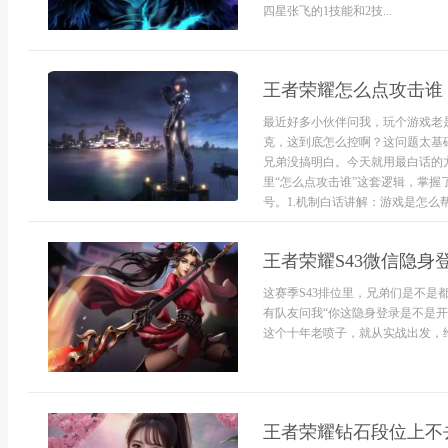
四星张飞的1技能和2技...
王者荣耀怎么点攻击谁
最近好多小伙伴问我，玩个游戏老
克，这到底怎么控啊？这问题太基
兄弟没搞明白。今天就用最白话的
里“怎么点攻击谁”这套逻辑，掌握
号。1.机制白话讲解：游戏是怎么帮
王者荣耀S43微信隐身
这赛季S43排位里，兄弟们是不
有队友问我“你这隐身登录是不是
这个十年老喷子，就从实战出发，给
王者荣耀钻石段位上不