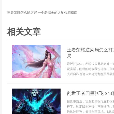
王者荣耀怎么能厉害 一个老咸鱼的入坑心态指南
相关文章
王者荣耀逆风局怎么打
局
最近打排位，发现很多兄弟姐妹一
说实话，刚玩的时候我也这样，但
光我自己这边从大劣势翻盘的局就打
乱世王者四星张飞 S4
最近更新后，我拿四星张飞在野区
样了。这期版本速报，不聊虚的，
透这波调整，省得自己踩坑。1.这