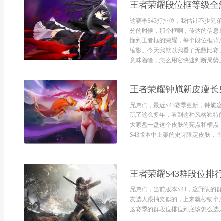
王者荣耀段位框等级全
这赛季S43打排位，我估计不少
分的时候，那个框啊，传达的信息
懂到王者框的荣耀，每个段位框背
缩影。今天我就以我看了无数比赛
意味着啥，怎么用它快速判断局势。1.
王者荣耀钟馗新皮瘦长鬼
兄弟们，最近S43赛季更新，钟馗
玩了这么多年，看到这种风格独特
大家盘一盘这个皮肤的亮点和槽点
S43版本中上架的史诗限定皮肤，主
王者荣耀S43群段位排
兄弟们，当前版本S43，这野队
友选人跟抽奖似的，上来就秒锁个
这赛季的群段位排位到底该怎么选人