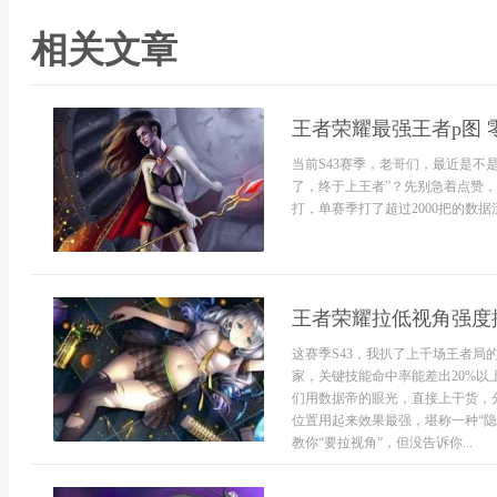
相关文章
王者荣耀最强王者p图
当前S43赛季，老哥们，最近是不
了，终于上王者”？先别急着点赞，
打，单赛季打了超过2000把的数据
王者荣耀拉低视角强度排
这赛季S43，我扒了上千场王者
家，关键技能命中率能差出20%以
们用数据帝的眼光，直接上干货，
位置用起来效果最强，堪称一种“隐
教你“要拉视角”，但没告诉你...