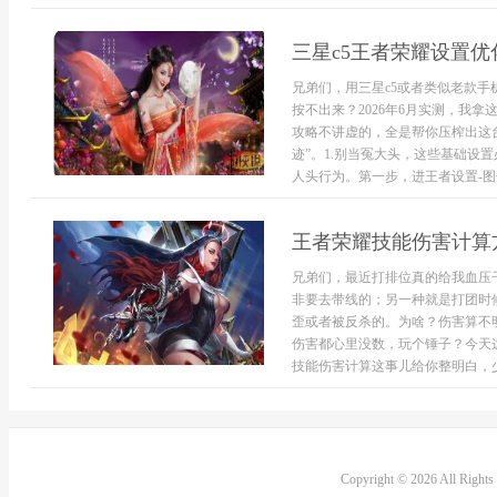
三星c5王者荣耀设置优
兄弟们，用三星c5或者类似老款手
按不出来？2026年6月实测，我
攻略不讲虚的，全是帮你压榨出这
迹”。1.别当冤大头，这些基础设
人头行为。第一步，进王者设置-图像
王者荣耀技能伤害计算方
兄弟们，最近打排位真的给我血压
非要去带线的；另一种就是打团时
歪或者被反杀的。为啥？伤害算不
伤害都心里没数，玩个锤子？今天
技能伤害计算这事儿给你整明白，少
Copyright © 2026 All Right