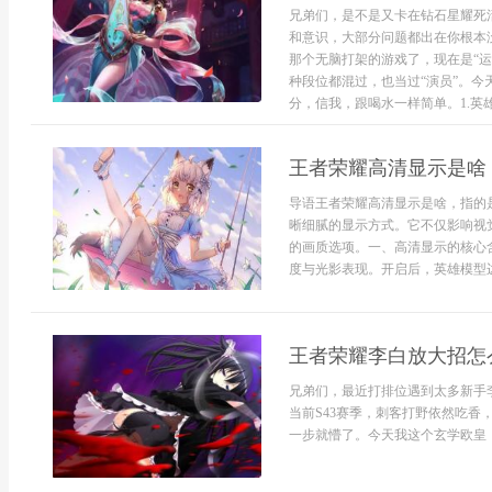
兄弟们，是不是又卡在钻石星耀死
和意识，大部分问题都出在你根本没
那个无脑打架的游戏了，现在是“运
种段位都混过，也当过“演员”。
分，信我，跟喝水一样简单。1.英雄选
王者荣耀高清显示是啥
导语王者荣耀高清显示是啥，指的
晰细腻的显示方式。它不仅影响视
的画质选项。一、高清显示的核心
度与光影表现。开启后，英雄模型边
王者荣耀李白放大招怎
兄弟们，最近打排位遇到太多新手
当前S43赛季，刺客打野依然吃香
一步就懵了。今天我这个玄学欧皇，就