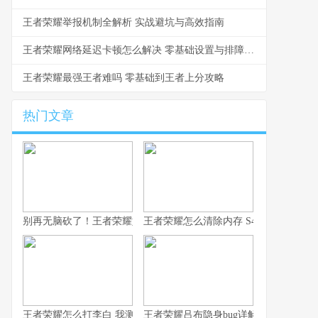
王者荣耀举报机制全解析 实战避坑与高效指南
王者荣耀网络延迟卡顿怎么解决 零基础设置与排障指南
王者荣耀最强王者难吗 零基础到王者上分攻略
热门文章
别再无脑砍了！王者荣耀如何用凯，我这10年心得全在这了！
王者荣耀怎么清除内存 S43赛季防卡顿
王者荣耀怎么打李白 我测了100把的克制方法
王者荣耀吕布隐身bug详解 老玩家常见