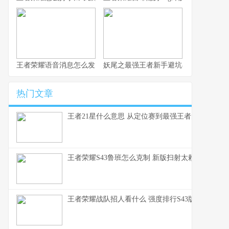
王者荣耀语音消息怎么发 这赛季S43的沟通优化细节你得知道
妖尾之最强王者新手避坑与实战心得 纯
热门文章
王者21星什么意思 从定位赛到最强王者的段位全解
王者荣耀S43鲁班怎么克制 新版扫射太赖了这些英
王者荣耀战队招人看什么 强度排行S43版本上分密