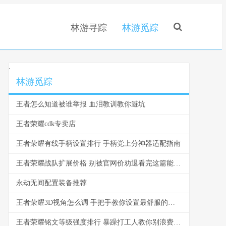
林游寻踪
林游觅踪
.
林游觅踪
王者怎么知道被谁举报 血泪教训教你避坑
王者荣耀cdk专卖店
王者荣耀有线手柄设置排行 手柄党上分神器适配指南
王者荣耀战队扩展价格 别被官网价劝退看完这篇能省一半
永劫无间配置装备推荐
王者荣耀3D视角怎么调 手把手教你设置最舒服的视角
王者荣耀铭文等级强度排行 暴躁打工人教你别浪费金币