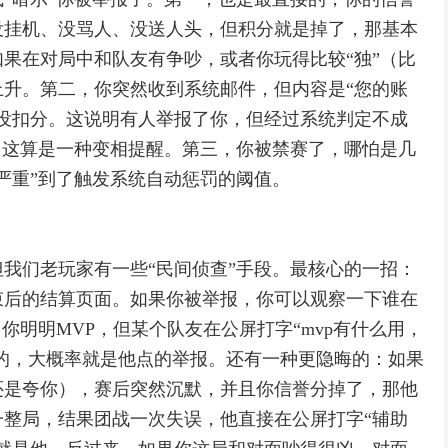
没挂机、没骂人、没送人头，但积分就是掉了，那基本
果在对局中和队友有争吵，或者你玩得比较“独”（比
升。第二，你突然收到系统邮件，但内容是“您的账
没扣分。这说明有人举报了你，但经过系统判定不成
。这算是一种变相提醒。第三，你被禁赛了，哪怕是几
严重”到了触发系统自动惩罚的阈值。
我们老玩家有一些“民间侦查”手段。最核心的一招：
束后的结算页面。如果你被举报，你可以观察一下谁在
你明明MVP，但某个队友在公屏打字“mvp有什么用，
点名的，大概率就是他点的举报。还有一种更隐晦的：如果
还是夸你），赛后突然沉默，并且你信誉分掉了，那他
整局，结果团战一次失误，他直接在公屏打字“辅助