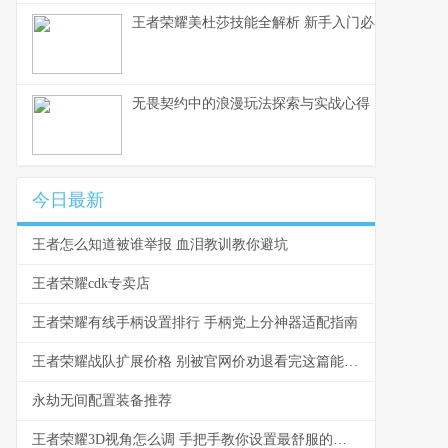
王者荣耀美杜莎技能全解析 新手入门必看教学
无畏契约中的浪漫玩法探索与实战心得
今日最新
王者怎么知道被谁举报 血泪教训教你避坑
王者荣耀cdk专卖店
王者荣耀有线手柄设置排行 手柄党上分神器适配指南
王者荣耀战队扩展价格 别被官网价劝退看完这篇能省一半
永劫无间配置装备推荐
王者荣耀3D视角怎么调 手把手教你设置最舒服的视角