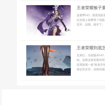
王者荣耀猴子
这赛季S43，我发现
以去线上搞事情？别急
玄学，信我，错不了。今
王者荣耀到底怎
兄弟们，当前版本S4
的。别再去研究那些所
近我靠着一套“欧皇开
保证百分百，但绝对能让