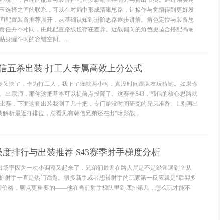
环境中，合理的配置与装备搭配直接影响生存能力与输出节奏。通过领会角
玉选择之间的联系，可以在对局中形成清晰思路，让操作与觉悟得到更好发
间配置装备推荐展开，从基础认知到进阶思路逐步讲解。角色定位与装备思
责任并不相同，由此配置路线也存在差异。近战偏向的角色更适合搭配高耐
身缠斗时的容错空间。...
韩信五杀出装 打工人专属高效上分公式
节奏又快了，作为打工人，我下了班就两小时，真没时间跟队友玩猜谜。如果你
、出宗师，那你这把基本可以提前点投降了。这赛季S43，韩信的核心思路就
比赛，下面这套出装我测了几十把，专门给没时间研究的兄弟准备。1.别再出
装解析最近打排位，总看见有韩信兄弟还在出“暗影战...
度排行与出装推荐 S43赛季射手梯度分析
的出场率因为一次小调整又起来了，兄弟们最近在路人局是不是经常遇到？从
站桩射手一直是热门话题。很多新手或者想转射手的玩家第一反应就是“后羿多
聊价格，聊点更重要的——他在当前射手梯队里到底排第几，怎么玩才能不