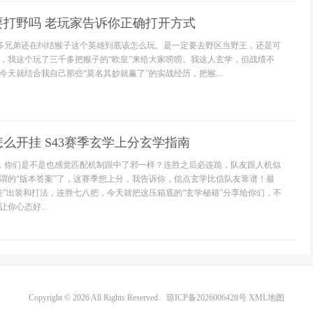
要打野吗 老玩家告诉你正确打开方式
好多兄弟还在纠结猴子这个英雄到底该怎么玩。是一定要去野区当野王，还是可
，我这个玩了三千多把猴子的“欧皇”来给大家唠唠。我这人玄学，但战绩不
天就结合我自己那些“莫名其妙就赢了”的实战经历，把猴...
么开挂 S43赛季玄学上分玄学指南
3，你们是不是也感觉匹配机制跟中了邪一样？连胜之后必连跪，队友跟人机似
谓的“版本答案”了，这赛季想上分，我告诉你，信点玄学比信队友靠谱！最
挂”出装和打法，连胜七八把，今天就把这压箱底的“玄学秘籍”分享给你们，不
你心态好...
Copyright © 2026 All Rights Reserved.
琼ICP备2026006428号
XML地图