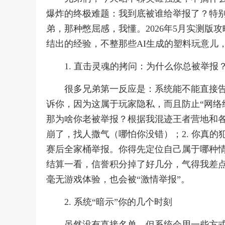
爆炸的终极难题：我到底被谁给举报了？特别是
弟，那种憋屈感，我懂。2026年5月实测
结出的经验，不整那些AI生成的塑料玩意儿
1. 直击灵魂的拷问：为什么你总被举报
很多兄弟第一反应是：系统能不能直接
诉你，因为这属于玩家隐私，而且防止“网络
那为啥你老被举报？根据我混迹王者营地和各大
崩了，找人撒气（哪怕你没错）；2. 你真的
赛后全家桶举报。你得先定位自己属于哪种
结算一看，信誉积分掉了好几分，气得我差
毫无游戏体验，也会被“激情举报”。
2. 系统“暗示”你的几个时刻
虽然没有直接名单，但系统会用一些方式