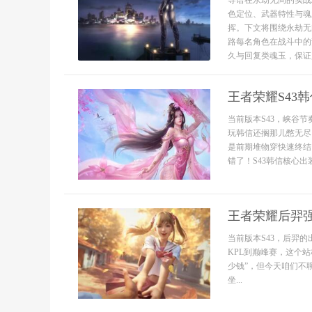
导语在永劫无间的实战
色定位、武器特性与魂
挥。下文将围绕永劫无
路每名角色在战斗中的
久与回复类魂玉，保证贴
王者荣耀S43
当前版本S43，峡谷
玩韩信还搁那儿憋无尽
是前期堆物穿快速终结
错了！S43韩信核心出
王者荣耀后羿强
当前版本S43，后羿
KPL到巅峰赛，这个
少钱”，但今天咱们不
坐...