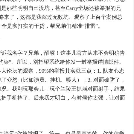
那些明明自己没坑，甚至Carry全场还被举报的兄
版攻略来了，这都是我踩过无数坑、观察了上百个案例总
，全是实打实的干货，帮兄弟们精准“排雷”。
？
告诉我名字？兄弟，醒醒！这事儿官方从来不会明确告
约架”。所以，别指望系统给你发一封举报详情邮件。
论坛的观察，90%的举报其实就三点：1. 队友心态
犯了众怒（比如演员、挂机、喷人）；3. 对面破防了，
情况。我刚玩那会儿，玩个兰陵王抓崩对面射手，结果
点把手机摔了。后来我才明白，有时候你太强，让对面
“暗示”你被举报了。第一，也是最直接的，你的信誉