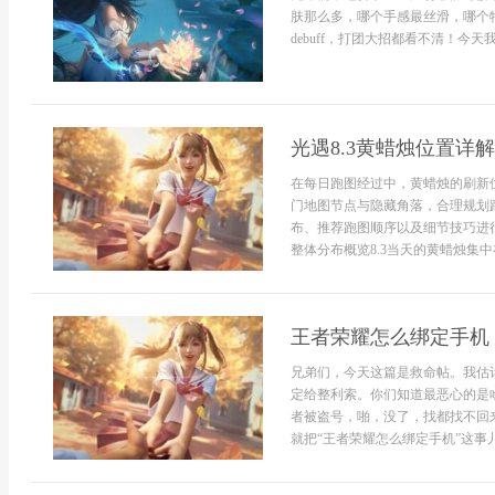
肤那么多，哪个手感最丝滑，哪个
debuff，打团大招都看不清！今天
光遇8.3黄蜡烛位置详
在每日跑图经过中，黄蜡烛的刷新
门地图节点与隐藏角落，合理规划路
布、推荐跑图顺序以及细节技巧进行
整体分布概览8.3当天的黄蜡烛集中
王者荣耀怎么绑定手机
兄弟们，今天这篇是救命帖。我估
定给整利索。你们知道最恶心的是
者被盗号，啪，没了，找都找不回
就把“王者荣耀怎么绑定手机”这事儿