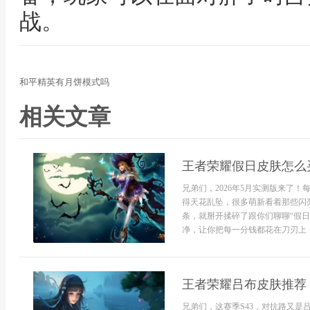
战。
和平精英有月饼模式吗
相关文章
王者荣耀假日皮肤怎么
兄弟们，2026年5月实测版来了
得天花乱坠，很多萌新看着那些闪
条，就掰开揉碎了跟你们聊聊“假
净，让你把每一分钱都花在刀刃上，
王者荣耀吕布皮肤推荐 S
兄弟们，这赛季S43，对抗路又