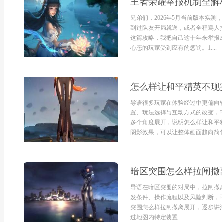
王者荣耀举报机制全解
兄弟们，2026年5月当前版本实
到过队友开局就送，或者全程骂人
这篇攻略，我把自己这十年来举报
心态的玩家受到应有的惩罚。1....
怎么样让和平精英不现
导语很多玩家在体验经过中更偏向
置、玩法选择与互动方式的改变，
多个角度展开，说明怎么样让和平
阴影效果，可以让整体画面趋向简化
暗区突围怎么样拉闸撤
导语在暗区突围的对局中，拉闸撤
发条件、操作流程以及风险判断，
突围怎么样拉闸撤离展开，逐步讲
过地图内特定装置...