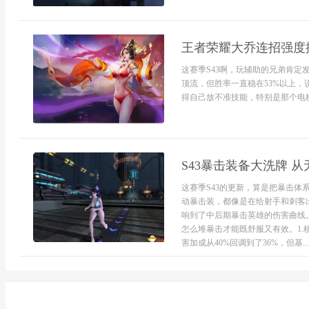
王者荣耀大乔连招强度排
这赛季S43啊，玩辅助的兄弟肯
顶流，但胜率一直稳在53%以上
得自己放不准技能，特别是那个电梯
S43暴击装备大洗牌 
这赛季S43的更新，算是把暴击体
动暴击装，都像是在给射手和刺客
响到了中后期暴击英雄的伤害曲线
怎么堆暴击才能既舒服又有效。1
害加成从40%回调到了36%，但基...