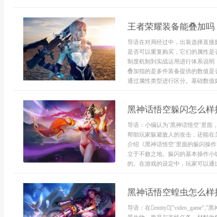
王者荣耀装备能叠加吗
导语在对局经过中，出装选择直接
是否可以重复购买，它们的属性是
制度机制到实战运用进行体系说明
叠加指的是多件装备提供的数值是
通过属性类型进行区分。基础数值如
黑神话悟空躲闪怎么样
导语：小编认为‘黑神话悟空’里
帮助玩家躲避敌人的攻击，还能在
介绍《黑神话悟空’里面的躲闪操
立于不败之地。躲闪的基本操作小
的。在游戏的设定中，玩家可以通过
黑神话悟空蝗虫怎么样
导语：在entity["video_game