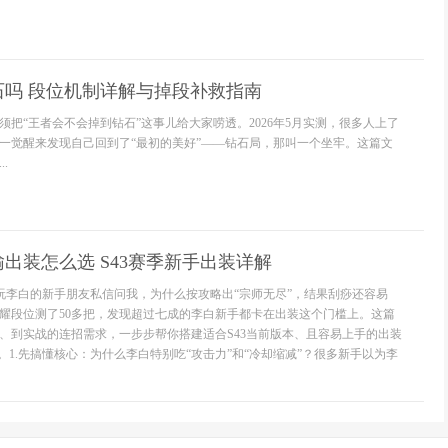
石吗 段位机制详解与掉段补救指南
须把“王者会不会掉到钻石”这事儿给大家唠透。2026年5月实测，很多人上了
一觉醒来发现自己回到了“最初的美好”——钻石局，那叫一个坐牢。这篇文
.
出装怎么选 S43赛季新手出装详解
刚玩李白的新手朋友私信问我，为什么按攻略出“宗师无尽”，结果刮痧还容易
耀段位测了50多把，发现超过七成的李白新手都卡在出装这个门槛上。这篇
、到实战的连招需求，一步步帮你搭建适合S43当前版本、且容易上手的出装
。1.先搞懂核心：为什么李白特别吃“攻击力”和“冷却缩减”？很多新手以为李