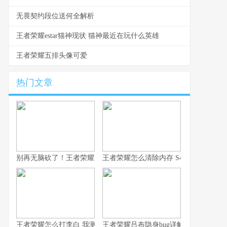
无畏契约段位送何全解析
王者荣耀estar猫神现状 猫神最近在玩什么英雄
王者荣耀五排头像可爱
热门文章
别再无脑砍了！王者荣耀如何用凯，我这10年心得全在这了！
王者荣耀怎么清除内存 S43赛季防卡顿
王者荣耀怎么打李白 我测了100把的克制方法
王者荣耀吕布隐身bug详解 老玩家常见