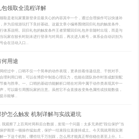
礼包领取全流程详解
领取是老玩家重新登录后最关心的内容其中一个，通过合理操作可以快速补
，并为后续游玩打下良好基础。这篇文章小编将围绕回归礼包的触发条件、
行体系说明。回归礼包的触发条件王者荣耀回归礼包并非随时出现，而是与
当玩家在较长时刻未进行登录与对局后，再次进入账号，体系会自动识别为
会在活动入口...
有何用途
局经过中，口哨不仅一个简单的动作表现，更承担着传递信息、干扰对手、
合理利用口哨，可以在博弈中制造心理压力，也能在团队协作时形成默契配
节奏与胜率。一、口哨的基础功能解析口哨在对局中属于动作类表现其中一
声，可以吸引周围玩家的注意。虽然它不会直接改变角色属性或技能数值，
示能够...
保护怎么触发 机制详解与实战避坑
位，我观察了上百局对局和后台数据，发现一个问题：太多兄弟把“段位保护”当
保护期里一顿操作猛如虎，保护一结束段位直接掉成土。今天我就用我实测
解一下这个机制，哪些坑千万别踩，怎么用才能真正帮你稳住甚至上分。1...