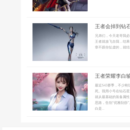
王者会掉到钻
兄弟们，今天老哥我必
王者就放飞自我，结果
章不跟你扯虚的，就结..
王者荣耀李白输
最近S43赛季，不少
死。我用小号在钻石星
就从最基础的装备属性
思路，告别“优雅刮痧”
白是...