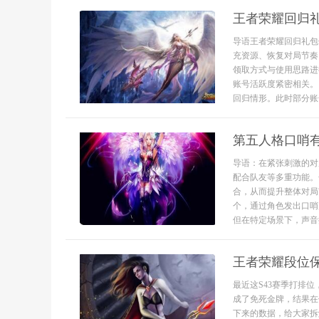
王者荣耀回归
导语王者荣耀回归礼包
充资源、恢复对局节奏
领取方式与使用思路进
账号活跃度紧密相关。
回归情形。此时部分账号
第五人格口哨
导语：在紧张刺激的对
配合队友等多重功能。
合，从而提升整体对局
个，通过角色发出口哨
但在特定场景下，声音提
王者荣耀段位
最近这S43赛季打排
成了免死金牌，结果在
下来的数据，给大家拆