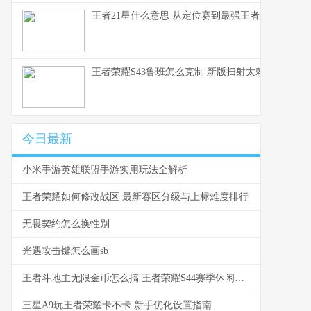
王者21星什么意思 从定位赛到最强王者的段位全解
王者荣耀S43鲁班怎么克制 新版扫射太赖了这些英
今日最新
小米手游英雄联盟手游实用玩法全解析
王者荣耀如何修改战区 最新赛区分级与上标难度排行
无畏契约怎么换性别
光遇攻击键怎么画sb
王者斗地主无限金币怎么搞 王者荣耀S44赛季休闲模式全解析
三星A9玩王者荣耀卡不卡 新手优化设置指南