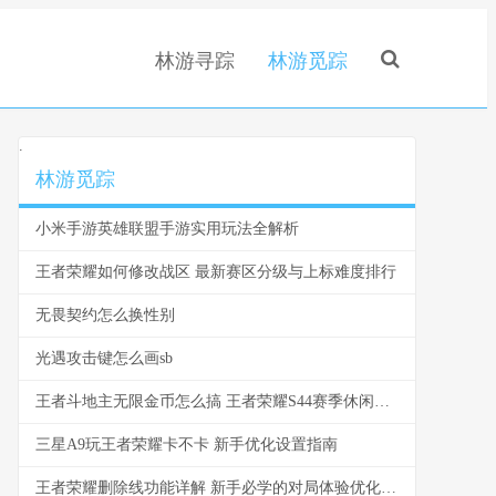
林游寻踪
林游觅踪
.
林游觅踪
小米手游英雄联盟手游实用玩法全解析
王者荣耀如何修改战区 最新赛区分级与上标难度排行
无畏契约怎么换性别
光遇攻击键怎么画sb
王者斗地主无限金币怎么搞 王者荣耀S44赛季休闲模式全解析
三星A9玩王者荣耀卡不卡 新手优化设置指南
王者荣耀删除线功能详解 新手必学的对局体验优化技巧