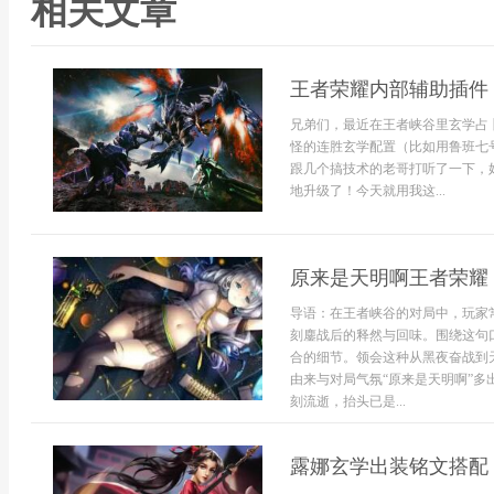
相关文章
王者荣耀内部辅助插件 
兄弟们，最近在王者峡谷里玄学占卜
怪的连胜玄学配置（比如用鲁班七
跟几个搞技术的老哥打听了一下，
地升级了！今天就用我这...
原来是天明啊王者荣耀
导语：在王者峡谷的对局中，玩家
刻鏖战后的释然与回味。围绕这句
合的细节。领会这种从黑夜奋战到
由来与对局气氛“原来是天明啊”
刻流逝，抬头已是...
露娜玄学出装铭文搭配 