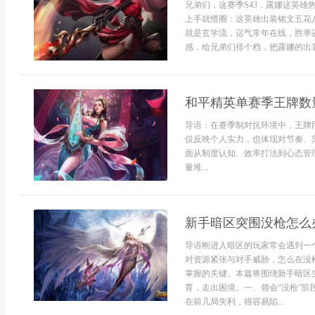
兄弟们，这赛季S43，露娜这英
上手就懵圈：这英雄出装铭文五花
就是玄学流，运气常年在线，胜率
感，给兄弟们排个档，把露娜的出装铭文
和平精英单赛季王牌数
导语：在赛季制对抗环境中，王牌
仅反映个人实力，也体现对节奏、
面从制度认知、效率打法到心态管
量堆...
新手暗区突围没枪怎么
导语刚进入暗区的玩家常会遇到一
对资源紧张与对手威胁，怎么在没
掌握的关键。本篇将围绕新手暗区
育，走出困境。一、领会“没枪”
在前几局失利，很容易陷...