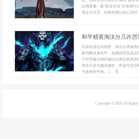
的。别再去研究那些所谓的“版本
近我靠着一套“欧皇开挂”出装和打
保证百分百，但绝对能让你心态好..
和平精英淘汰分几许厉
导语在排位对局里，淘汰分常被用
家判断自身水平，也能指导实战决
于对手被击倒并确认出局后的体系
淘汰分并非越高越好，而是与存活
与选择的平衡。二、常...
Copyright © 2026 All Right