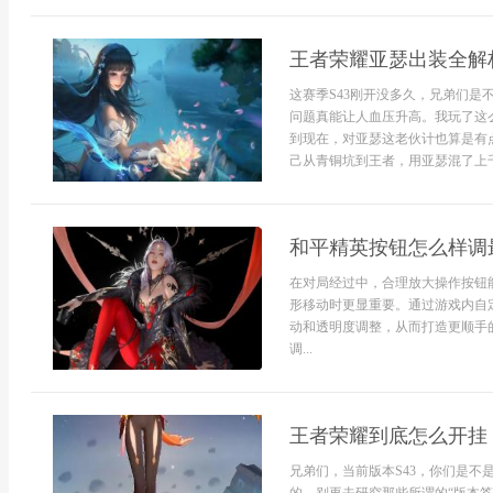
王者荣耀亚瑟出装全解析
这赛季S43刚开没多久，兄弟们
问题真能让人血压升高。我玩了这
到现在，对亚瑟这老伙计也算是有
己从青铜坑到王者，用亚瑟混了上千把
和平精英按钮怎么样调
在对局经过中，合理放大操作按钮
形移动时更显重要。通过游戏内自
动和透明度调整，从而打造更顺手
调...
王者荣耀到底怎么开挂 
兄弟们，当前版本S43，你们是