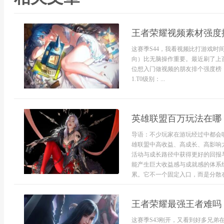
王者荣耀视频素材强度
这赛季S44，我看视频比打游戏时
向）比无脑操作重要。最近刷了上
位想入门做视频的朋友排个强度榜
1.T0级别：...
英雄联盟百万玩法在哪
导语：不少玩家在游玩经过中都会
雄联盟中高收益、高成长、高影响
活动与成长路径中获得更好的回报
能产生巨大收益感与成就感的体系
累。它不一个固定入口，而是分散在
王者荣耀最强王者难吗
这赛季S43刚开，又看到好多兄