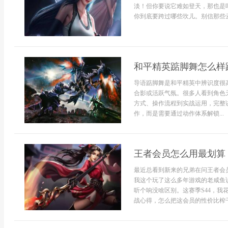
淡！但你要说它难如登天，那也是
你到底要跨过哪些坎儿。别信那些云
和平精英踮脚舞怎么样
导语踮脚舞是和平精英中辨识度很
合影或活跃气氛。很多人看到角色
方式、操作流程到实战运用，完整
作，而是需要通过动作体系解锁...
王者会员怎么用最划算
最近总看到新来的兄弟在问王者会
我这个玩了这么多年游戏的老咸鱼
听个响没啥区别。这赛季S44，
战心得，怎么把这会员的性价比榨干