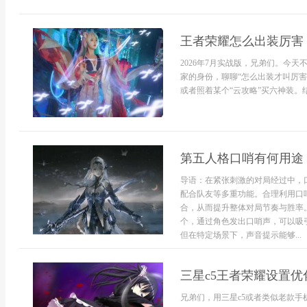
王者荣耀怎么出装厉害 
2026年7月实战版，兄弟们。今
家的身份，聊聊“怎么出装才叫厉
或者照着某个“云攻略”买六神装。
第五人格口哨有何用途
导语：在紧张刺激的对局经过中，
配合队友等多重功能。合理利用口
合，从而提升整体对局节奏与胜率
个，通过角色发出口哨声，可以吸
但在特定场景下，声音提示能够...
三星c5王者荣耀设置优
兄弟们，用三星c5或者类似老款手