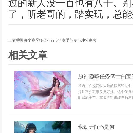
过的新人没一百也有八十。别
了，听老哥的，踏实玩，总能
王者荣耀每个赛季多久排行 S44赛季节奏与冲分参考
相关文章
原神隐藏任务武士的宝
导语：在提瓦特大陆的探索经过中
是让不少玩家反复寻找。这个任务
却暗藏细节。掌握关键步骤与触发条件
永劫无间rb是何