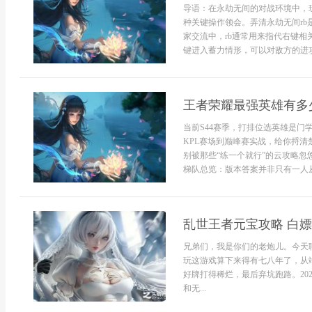
导语：在永劫无间的对战环境中，玩
种关键操作领会。弄清永劫无间rb
家交流中，rb通常用来指代右键
键进入蓄力情形，可以对敌方的进攻
王者荣耀最强英雄有多少
当前S44赛季，打排位选英雄是
KPL赛场到巅峰赛实战，给你捋清
别被那些“练一个就行”的云攻略忽
梯队总览：版本答案并非只有一人从
乱世王者元宝攻略 白
兄弟们，我是你们的老炮儿。今天
玩这游戏算下来得有七八年了，从
好牌打得稀烂，最后弃坑跑路。20
和无...