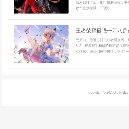
就用我打了上千把排位的经验，手
效率直接拉满。1.你为...
王者荣耀最强一万八是什
兄弟们，最近打排位或者看直播，是
S43，很多新手和进阶玩家都在
和体感，跟你们掰扯掰扯，这个“一万
Copyright © 2026 All Right