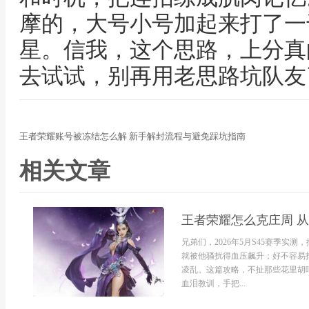
摩的，大号小号加起来打了一
星。信我，这个思路，上分真
去试试，别再用老思路坑队友
王者荣耀账号被冻结怎么解 新手解封流程与避免踩坑指南
相关文章
王者荣耀怎么克庄周 
兄弟们，2026年5月S45赛季
就被他骚扰得血压飙升；好不容易
凌乱。这篇攻略，不扯那些花里胡
血泪教训，手把...