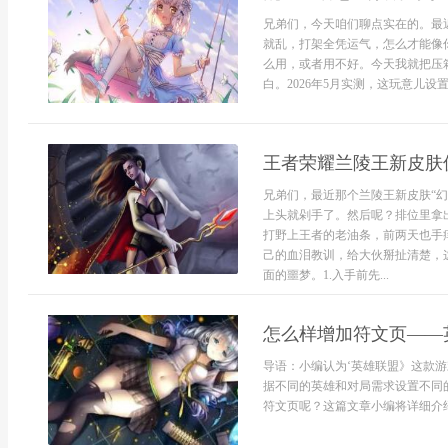
兄弟们，今天咱们聊点实在的。最
就乱，打架全凭运气，怎么才能像你
么用，或者用不好。今天我就把压
白。2026年5月实测，这玩意儿设
王者荣耀兰陵王新皮肤
兄弟们，最近那个兰陵王新皮肤“
上头就剁手了。然后呢？排位里拿
打野上王者的老油条，前两天也手
己的血泪教训，给大伙掰扯清楚，
面的噩梦。1.入手前先...
怎么样增加符文页——
导语：小编认为‘英雄联盟》这款
据不同的英雄和对局需求设置不同
符文页呢？这篇文章小编将详细介绍