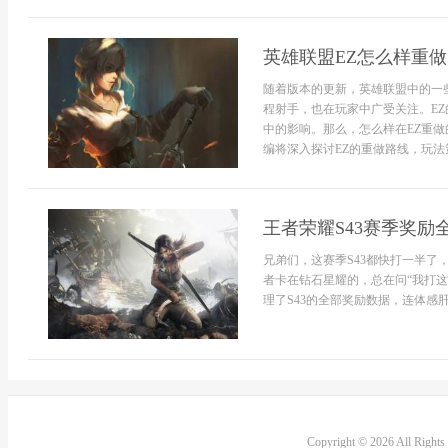
英雄联盟EZ怎么样重做
随着版本的更新，英雄联盟中的一
程射手，也在玩家中广受关注。E
中的影响。那么，怎么样在EZ重
编将深入探讨EZ的重做路线，玩法策
王者荣耀S43赛季奖励
兄弟们，这赛季S43都快打一半
者卡在钻石星耀的，总在问“我打这
理了S43的全部奖励数据，连体感肝.
Copyright © 2026 All Right