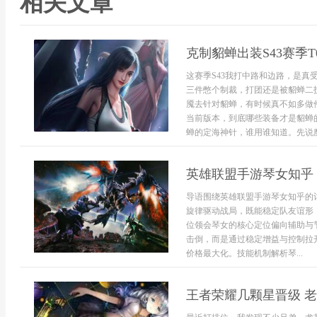
相关文章
克制貂蝉出装S43赛季
这赛季S43我打中路和边路，是真
三件憋个制裁，打团还是被貂蝉二
魇去针对貂蝉，有时候真不如多做
当前版本，到底哪些装备才是貂蝉的
蝉的定海神针，谁用谁知道。先说魔女
英雄联盟手游琴女知乎
导语围绕英雄联盟手游琴女知乎的
旋律驱动战局，既能稳定队友谊形
位领会琴女的核心定位偏向辅助与
击倒，而是通过稳定增益与控制拉
价格最大化。技能机制解析琴...
王者荣耀几颗星晋级 