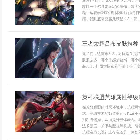
最近打排位，我发现不少兄弟，尤
就以一个佛系老玩家的身份，跟大
题。这赛季S43的机制和以前差别
耀，我到底需要赢几颗星？A：简..
王者荣耀吕布皮肤推荐 S
兄弟们，这赛季S43，对抗路又
肤那么多，哪个手感最丝滑，哪个
debuff，打团大招都看不清！今天
英雄联盟英雄属性等级
在英雄联盟的对局环境中，英雄属
式、等级带来的数值变化，以及不
判断与选择，从而提升整体表现。
法术强度、护甲与魔抗等构成。随
英雄在成长设计上存在差异，例如部