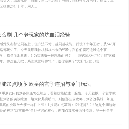
着抓人，结果抓崩了对面，自己也穷得叮当响，团战根本没法打。这篇文章
摸爬滚打十年，用无...
怎么刷 几个老玩家的坑血泪经验
感觉队友都想刷连胜，但方法不对，越刷越破防。我玩了十年王者，从S43开
路都玩烂了。今天就用我被坑和坑出来的经验，跟你们唠唠连胜这个事儿。
学，都是血泪教训。1.为啥我赢一把就输两把？——聊透ELO和“尽力局”这破
。你连赢几把，系统就觉得你“行”，给你塞两个“大爹”队友，哦...
技能加点顺序 欧皇的玄学连招与冷门玩法
多新手朋友问我刘备到底怎么加点，看着技能描述一脸懵。今天就以一个玄学欧
把刘备的实战经验，给大伙儿唠明白。别信那些云攻略，刘备这英雄，加点
率真的会跟坐火箭一样往上涨！1.技能加点基础：121还是212？这是个问题老
备的被动“双重射击”是他伤害的核心，但加点其实分两种流派。第一种是主