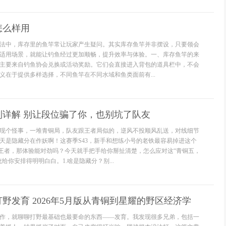
怎么样用
法中，库存里的鱼竿常让玩家产生疑问。其实库存鱼竿并非摆设，只要领会
适用场景，就能让钓鱼经过更加顺畅，提升效率与体验。一、库存鱼竿的来
主要来自钓鱼协会兑换或活动奖励。它们会直接进入背包的道具栏中，不会
义在于提供多样选择，不同鱼竿在不同水域和鱼类面前有...
制详解 别让段位骗了你，也别坑了队友
现个怪事，一堆青铜局，队友跟王者局似的，逆风不投顺风乱送，对线细节
天是隐藏分在作妖啊！这赛季S43，新手和想练小号的老铁最容易掉进这个
王者，那体验能对劲吗？今天就手把手给你掰扯清楚，怎么应对这“青铜五，
给你安排得明明白白。1.啥是隐藏分？别...
野发育 2026年5月版从青铜到星耀的野区经济学
作，就聊聊打野最基础也最要命的东西——发育。我发现很多兄弟，包括一