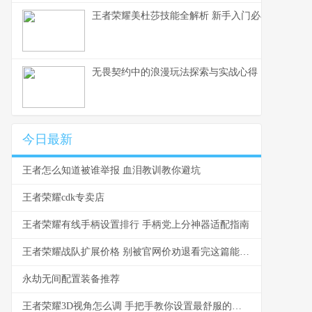
王者荣耀美杜莎技能全解析 新手入门必看教学
无畏契约中的浪漫玩法探索与实战心得
今日最新
王者怎么知道被谁举报 血泪教训教你避坑
王者荣耀cdk专卖店
王者荣耀有线手柄设置排行 手柄党上分神器适配指南
王者荣耀战队扩展价格 别被官网价劝退看完这篇能省一半
永劫无间配置装备推荐
王者荣耀3D视角怎么调 手把手教你设置最舒服的视角