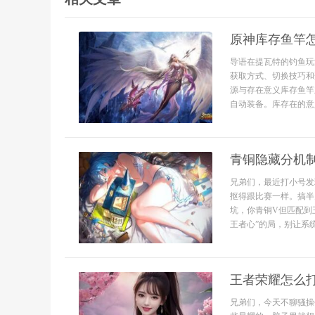
原神库存鱼竿
导语在提瓦特的钓鱼玩
获取方式、切换技巧和
源与存在意义库存鱼竿
自动装备。库存在的意
青铜隐藏分机
兄弟们，最近打小号发
抠得跟比赛一样。搞半
坑，你青铜V但匹配到
王者心”的局，别让系统
王者荣耀怎么打
兄弟们，今天不聊骚操