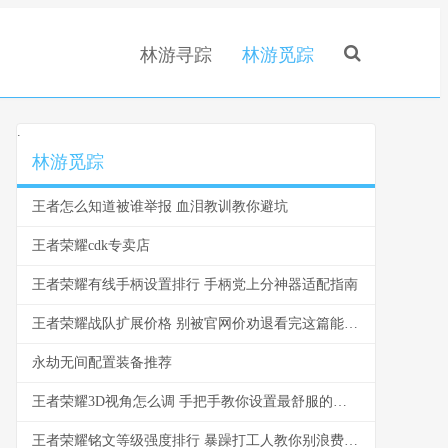
林游寻踪
林游觅踪
.
林游觅踪
王者怎么知道被谁举报 血泪教训教你避坑
王者荣耀cdk专卖店
王者荣耀有线手柄设置排行 手柄党上分神器适配指南
王者荣耀战队扩展价格 别被官网价劝退看完这篇能省一半
永劫无间配置装备推荐
王者荣耀3D视角怎么调 手把手教你设置最舒服的视角
王者荣耀铭文等级强度排行 暴躁打工人教你别浪费金币