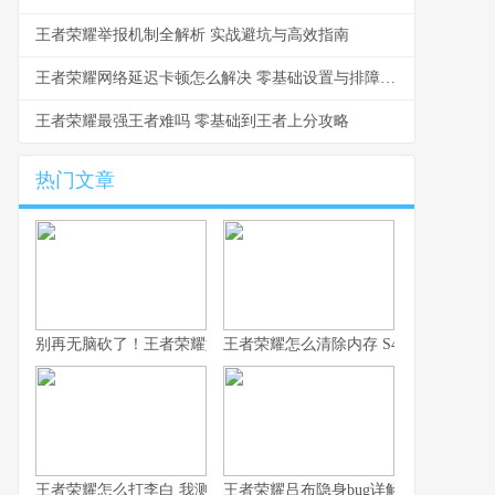
王者荣耀举报机制全解析 实战避坑与高效指南
王者荣耀网络延迟卡顿怎么解决 零基础设置与排障指南
王者荣耀最强王者难吗 零基础到王者上分攻略
热门文章
别再无脑砍了！王者荣耀如何用凯，我这10年心得全在这了！
王者荣耀怎么清除内存 S43赛季防卡顿
王者荣耀怎么打李白 我测了100把的克制方法
王者荣耀吕布隐身bug详解 老玩家常见