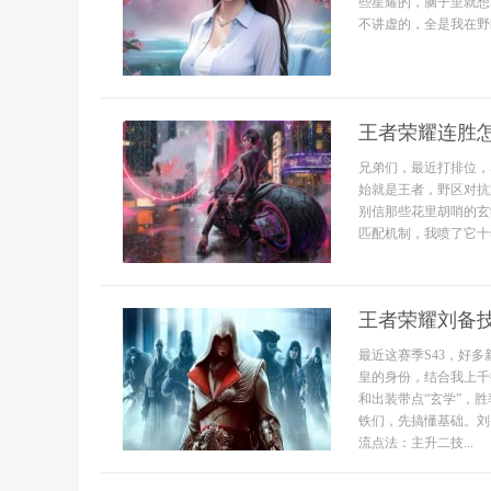
些星耀的，脑子里就想
不讲虚的，全是我在野区
王者荣耀连胜
兄弟们，最近打排位，
始就是王者，野区对抗
别信那些花里胡哨的玄
匹配机制，我喷了它十年
王者荣耀刘备
最近这赛季S43，好
皇的身份，结合我上千
和出装带点“玄学”，胜
铁们，先搞懂基础。刘
流点法：主升二技...