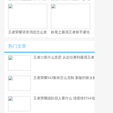
王者荣耀语音消息怎么发 这赛季S43的沟通优化细节你得知道
妖尾之最强王者新手避坑与实战心得 纯
热门文章
王者21星什么意思 从定位赛到最强王者的段位全解
王者荣耀S43鲁班怎么克制 新版扫射太赖了这些英
王者荣耀战队招人看什么 强度排行S43版本上分密