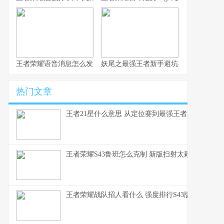
王者荣耀语音消息怎么发 这赛季S43的沟通优化细节你得知道
妖尾之最强王者新手避坑与实战心得 纯
热门文章
王者21星什么意思 从定位赛到最强王者的段位全解
王者荣耀S43鲁班怎么克制 新版扫射太赖了这些英
王者荣耀战队招人看什么 强度排行S43版本上分密