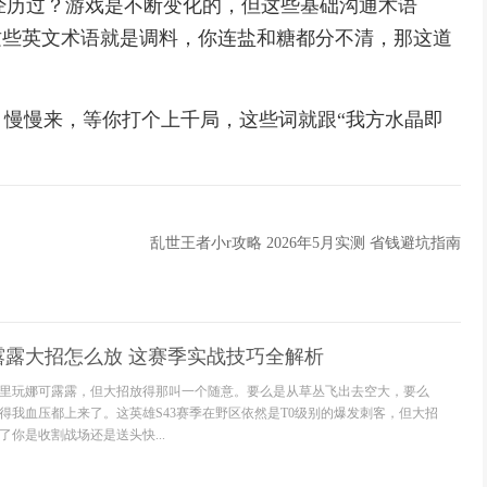
没经历过？游戏是不断变化的，但这些基础沟通术语
这些英文术语就是调料，你连盐和糖都分不清，那这道
慢慢来，等你打个上千局，这些词就跟“我方水晶即
乱世王者小r攻略 2026年5月实测 省钱避坑指南
露露大招怎么放 这赛季实战技巧全解析
里玩娜可露露，但大招放得那叫一个随意。要么是从草丛飞出去空大，要么
得我血压都上来了。这英雄S43赛季在野区依然是T0级别的爆发刺客，但大招
你是收割战场还是送头快...