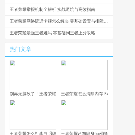
王者荣耀举报机制全解析 实战避坑与高效指南
王者荣耀网络延迟卡顿怎么解决 零基础设置与排障指南
王者荣耀最强王者难吗 零基础到王者上分攻略
热门文章
别再无脑砍了！王者荣耀如何用凯，我这10年心得全在这了！
王者荣耀怎么清除内存 S43赛季防卡顿
王者荣耀怎么打李白 我测了100把的克制方法
王者荣耀吕布隐身bug详解 老玩家常见