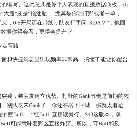
助攻的缩写。这玩意儿是你个人表现的直接数据面板，虽
“大腿”还是“拖油瓶”。尤其是你玩打野或者中单，
弟，0-5开局还在带线，队友打字问“KDA？”，他回
这数据你得会看，更得会提升它。
少走弯路
语音和快捷消息里出现频率非常高，搞懂了能让你配合
发起突袭，帮队友建立优势。打野的Gank节奏是前期的核
，别队友来Gank了，你还在塔下回城，那就太尴尬
蓝Buff”、“红Buff”直接读就行。S43这版本，双
Buff可能意味着野区直接炸穿。所以，守Buff和反