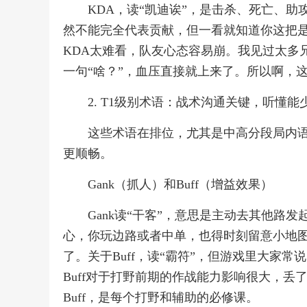
KDA，读“凯迪诶”，是击杀、死亡、
然不能完全代表贡献，但一看就知道你这把是
KDA太难看，队友心态容易崩。我见过太多兄
一句“啥？”，血压直接就上来了。所以啊，
2. T1级别术语：战术沟通关键，听懂能
这些术语在排位，尤其是中高分段局内
更顺畅。
Gank（抓人）和Buff（增益效果）
Gank读“干客”，意思是主动去其他路
心，你玩边路或者中单，也得时刻留意小地图
了。关于Buff，读“霸符”，但游戏里大家常说的“
Buff对于打野前期的作战能力影响很大，丢了
Buff，是每个打野和辅助的必修课。