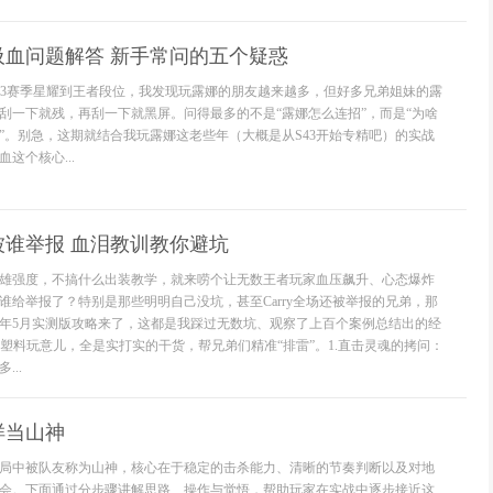
吸血问题解答 新手常问的五个疑惑
43赛季星耀到王者段位，我发现玩露娜的朋友越来越多，但好多兄弟姐妹的露
刮一下就残，再刮一下就黑屏。问得最多的不是“露娜怎么连招”，而是“为啥
”。别急，这期就结合我玩露娜这老些年（大概是从S43开始专精吧）的实战
这个核心...
被谁举报 血泪教训教你避坑
雄强度，不搞什么出装教学，就来唠个让无数王者玩家血压飙升、心态爆炸
谁给举报了？特别是那些明明自己没坑，甚至Carry全场还被举报的兄弟，那
26年5月实测版攻略来了，这都是我踩过无数坑、观察了上百个案例总结出的经
的塑料玩意儿，全是实打实的干货，帮兄弟们精准“排雷”。1.直击灵魂的拷问：
..
样当山神
局中被队友称为山神，核心在于稳定的击杀能力、清晰的节奏判断以及对地
会。下面通过分步骤讲解思路、操作与觉悟，帮助玩家在实战中逐步接近这