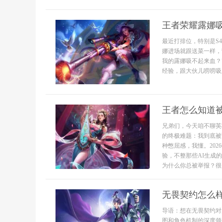
王者荣耀露娜
最近打排位，特别是S
娜进场就跟送菜一样，
我的露娜吸不起来血？
经验，跟大伙儿唠唠吸血
王者怎么知道
兄弟们，今天咱不聊英
的终极难题：我到底被
种憋屈感，我懂。20
验，不整那些AI生成
为什么你总被举报？很多.
无畏契约怎么
导语：想在无畏契约对
图和角色机制的深度领