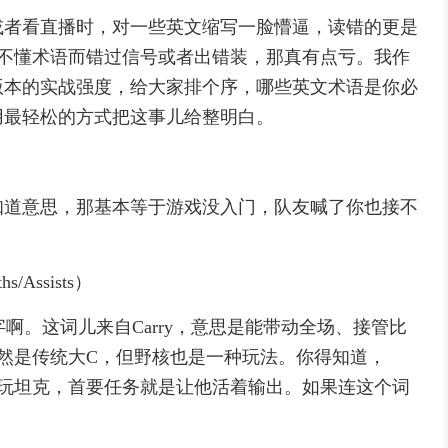
或者看直播时，对一些英文缩写一脸懵逼，读错的更是
听不懂术语而错过信号或者出错装，那真有点亏。我作
版本的实战强度，给大家排个序，哪些英文术语是你必
用最轻松的方式把这事儿给整明白。
知道意思，那基本等于游戏没入门，队友喊了你也接不
/Assists）
字啊。这词儿来自Carry，意思是能带动全场、接管比
依然是传统大C，但野核也是一种玩法。你得知道，
、玩坦克，首要任务就是让他活着输出。如果连这个词
。