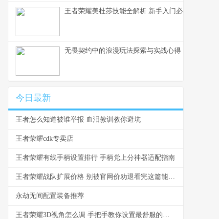
王者荣耀美杜莎技能全解析 新手入门必看教学
无畏契约中的浪漫玩法探索与实战心得
今日最新
王者怎么知道被谁举报 血泪教训教你避坑
王者荣耀cdk专卖店
王者荣耀有线手柄设置排行 手柄党上分神器适配指南
王者荣耀战队扩展价格 别被官网价劝退看完这篇能省一半
永劫无间配置装备推荐
王者荣耀3D视角怎么调 手把手教你设置最舒服的视角