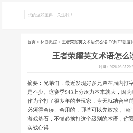
您的游戏宝典，关注我！
首页
>
林游觅踪
> 王者荣耀英文术语怎么读 T0到T2强
王者荣耀英文术语怎么读
时间：2026-06-05 20:2
摘要：兄弟们，最近发现好多兄弟在局内打
是不少。这赛季S43上分压力本来就大，因
作为个打了很多年的老玩家，今天就结合当
必须得会读、会用的，哪些可以先放放，咱们
游戏基石，不懂必挨打这个级别的术语，你要是
实战心得