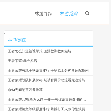
林游寻踪
林游觅踪
.
林游觅踪
王者怎么知道被谁举报 血泪教训教你避坑
王者荣耀cdk专卖店
王者荣耀有线手柄设置排行 手柄党上分神器适配指南
王者荣耀战队扩展价格 别被官网价劝退看完这篇能省一半
永劫无间配置装备推荐
王者荣耀3D视角怎么调 手把手教你设置最舒服的视角
王者荣耀铭文等级强度排行 暴躁打工人教你别浪费金币