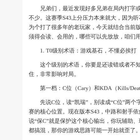
兄弟们，最近发现好多兄弟在局内打字
不少。这赛季S43上分压力本来就大，因为
为个打了很多年的老玩家，今天就结合当前
须得会读、会用的，哪些可以先放放，咱们
1. T0级别术语：游戏基石，不懂必挨打
这个级别的术语，你要是还读错或者不
住，非常影响对局。
第一档：C位（Cary）和KDA（Kills/Deaths
先说C位，读“凯瑞”，别读成“C位”两个
赛的核心位置。现在版本S43，中路和射手
说“保C”就是保护这个核心输出，你玩辅助
都搞混，那你的游戏思路可能一开始就歪了