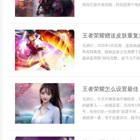
得自己放不准技能，特别是那个电梯
王者荣耀赠送皮肤重复
兄弟们，2026年5月实测，这游
率高得离谱。我身边多少兄弟攒了
篇就是用我“踩坑无数、血亏几千块”
王者荣耀怎么设置最佳 
兄弟们，今天不聊英雄不聊阵容，
的破事儿——游戏设置。2026年
号，给你们扒一扒那些“设置不对
者瞎调一通，等于自废武功，怪不得