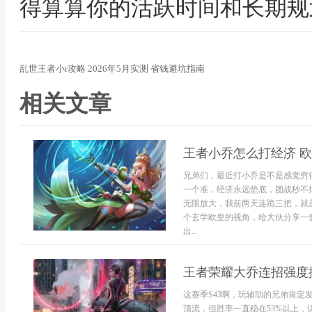
得算算你的活跃时间和长期规
乱世王者小r攻略 2026年5月实测 省钱避坑指南
相关文章
王者小乔怎么打经济 
兄弟们，最近打小乔是不是感觉穷
一个准，经济永远垫底，团战秒不
无限放大，我前两天连跪三把，就
个玄学欧皇的视角，给大伙分享一
出...
王者荣耀大乔连招强度排
这赛季S43啊，玩辅助的兄弟肯
顶流，但胜率一直稳在53%以上