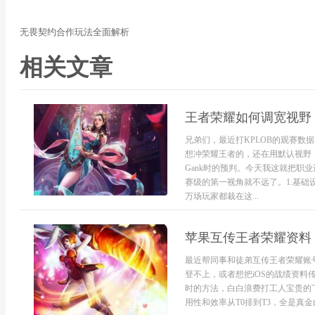
无畏契约合作玩法全面解析
相关文章
王者荣耀如何调宽视野 
兄弟们，最近打KPLOB的观赛数
想冲荣耀王者的，还在用默认视野
Gank时的预判。今天我这就把职
赛级的第一视角就不远了。1.基础
万场玩家都栽在这...
苹果互传王者荣耀资料
最近帮同事和徒弟互传王者荣耀账号
登不上，或者想把iOS的战绩资料
时的方法，白白浪费打工人宝贵的
用性和效率从T0排到T3，全是真金白