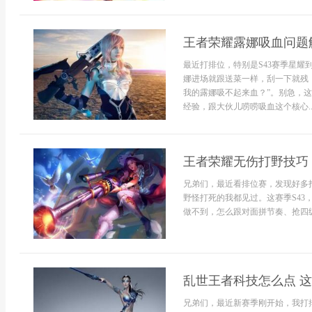
王者荣耀露娜吸血问题
最近打排位，特别是S43赛季星
娜进场就跟送菜一样，刮一下就残，
我的露娜吸不起来血？”。别急，这
经验，跟大伙儿唠唠吸血这个核心..
王者荣耀无伤打野技巧
兄弟们，最近看排位赛，发现好多
野怪打死的我都见过。这赛季S4
做不到，怎么跟对面拼节奏、抢四级
乱世王者科技怎么点 
兄弟们，最近新赛季刚开始，我打