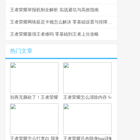
王者荣耀举报机制全解析 实战避坑与高效指南
王者荣耀网络延迟卡顿怎么解决 零基础设置与排障指南
王者荣耀最强王者难吗 零基础到王者上分攻略
热门文章
别再无脑砍了！王者荣耀如何用凯，我这10年心得全在这了！
王者荣耀怎么清除内存 S43赛季防卡顿
王者荣耀怎么打李白 我测了100把的克制方法
王者荣耀吕布隐身bug详解 老玩家常见