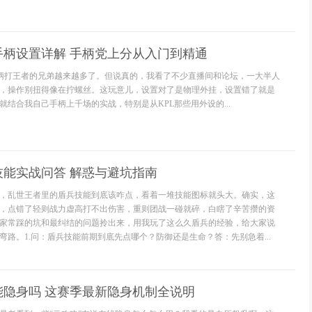
手柄设置详解 手柄党上分从入门到精通
手柄打王者的兄弟越来越多了。但说真的，我看了不少直播间和论坛，一大半人
，操作别扭得像在拧螺丝。这玩意儿，设置对了是物理外挂，设置错了就是
就结合我自己手柄上千场的实战，特别是从KPL那些用外设的...
技能实战问答 解惑与避坑指南
，乱世王者里的盾兵技能到底该咋点，看着一堆技能图标就头大。确实，这
，点错了轻则战力虚高打不出伤害，重则团战一碰就碎，白瞎了辛苦攒的资
家常踩的坑和最纠结的问题拎出来，用我玩了这么久盾兵的经验，给大家说
弯路。1.问：盾兵技能前期到底先点哪个？防御还是生命？答：先别急着...
能隐身吗 这赛季最新隐身机制全说明