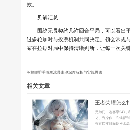
效。
见解汇总
围绕无畏契约几许回合平局，可以看出
过多轮加时与投票机制共同决定。领会常规
家在拉锯对局中保持清晰判断，让每一次关
英雄联盟手游寒冰暴击率深度解析与实战思路
相关文章
王者荣耀怎么
兄弟们，这赛季S43
龙、秀操作，兵线都到
灭直接被对面反推水晶