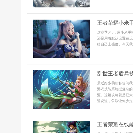
王者荣耀小米
这赛季S43，用小米
还是用着默认设置在玩
给自己上强度。今天我
乱世王者盾兵
最近好多萌新私信问我
游戏技能系统挺复杂的
源。这篇攻略就是把大
道说道，争取让你少走
王者荣耀在线