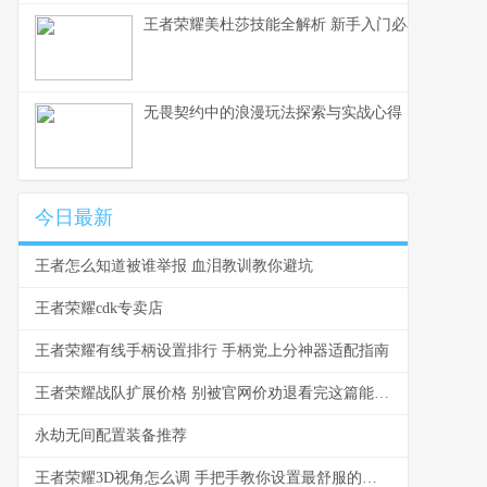
王者荣耀美杜莎技能全解析 新手入门必看教学
无畏契约中的浪漫玩法探索与实战心得
今日最新
王者怎么知道被谁举报 血泪教训教你避坑
王者荣耀cdk专卖店
王者荣耀有线手柄设置排行 手柄党上分神器适配指南
王者荣耀战队扩展价格 别被官网价劝退看完这篇能省一半
永劫无间配置装备推荐
王者荣耀3D视角怎么调 手把手教你设置最舒服的视角