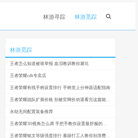
林游寻踪
林游觅踪
.
林游觅踪
王者怎么知道被谁举报 血泪教训教你避坑
王者荣耀cdk专卖店
王者荣耀有线手柄设置排行 手柄党上分神器适配指南
王者荣耀战队扩展价格 别被官网价劝退看完这篇能省一半
永劫无间配置装备推荐
王者荣耀3D视角怎么调 手把手教你设置最舒服的视角
王者荣耀铭文等级强度排行 暴躁打工人教你别浪费金币