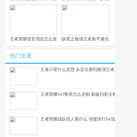
王者荣耀语音消息怎么发 这赛季S43的沟通优化细节你得知道
妖尾之最强王者新手避坑与实战心得 纯
热门文章
王者21星什么意思 从定位赛到最强王者的段位全解
王者荣耀S43鲁班怎么克制 新版扫射太赖了这些英
王者荣耀战队招人看什么 强度排行S43版本上分密