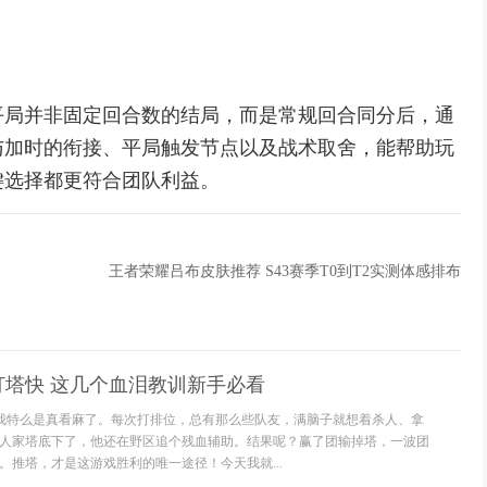
平局并非固定回合数的结局，而是常规回合同分后，通
与加时的衔接、平局触发节点以及战术取舍，能帮助玩
键选择都更符合团队利益。
王者荣耀吕布皮肤推荐 S43赛季T0到T2实测体感排布
打塔快 这几个血泪教训新手必看
，我特么是真看麻了。每次打排位，总有那么些队友，满脑子就想着杀人、拿
人家塔底下了，他还在野区追个残血辅助。结果呢？赢了团输掉塔，一波团
。推塔，才是这游戏胜利的唯一途径！今天我就...