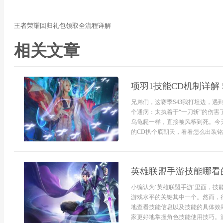
王者荣耀回归礼包领取全流程详解
相关文章
项羽1技能CD机制详解
兄弟们，这赛季S43我打坦边，遇
个通病：太执着于“一刀斩”的伤
乌龟爬一样，直接被风筝到死。今
的CD扒个底朝天，看看怎么出装铭文
英雄联盟手游技能哪看
小编认为‘英雄联盟手游’里面，
游戏水平的关键其中一个。然而，
地查看技能信息以及技能的具体效
家更好地掌握角色技能使用技巧。游