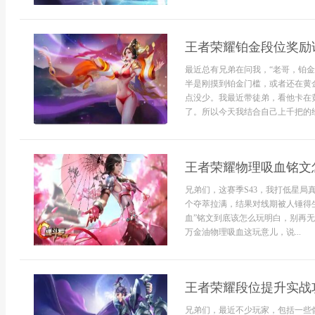
王者荣耀铂金段位奖励
最近总有兄弟在问我，“老哥，铂
半是刚摸到铂金门槛，或者还在黄
点没少。我最近带徒弟，看他卡在
了。所以今天我结合自己上千把的经
王者荣耀物理吸血铭文
兄弟们，这赛季S43，我打低星
个夺萃拉满，结果对线期被人锤得
血”铭文到底该怎么玩明白，别再无
万金油物理吸血这玩意儿，说...
王者荣耀段位提升实战
兄弟们，最近不少玩家，包括一些