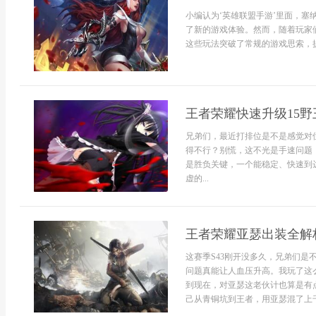
小编认为‘英雄联盟手游’里面，
了新的游戏体验。然而，随着玩家
这些玩法突破了常规的游戏思索，提
王者荣耀快速升级15野
兄弟们，最近打排位是不是感觉对
得不行？别慌，这不光是手速问题
是胜负关键，一个能稳定、快速到
虚的...
王者荣耀亚瑟出装全解析
这赛季S43刚开没多久，兄弟们
问题真能让人血压升高。我玩了这
到现在，对亚瑟这老伙计也算是有
己从青铜坑到王者，用亚瑟混了上千把