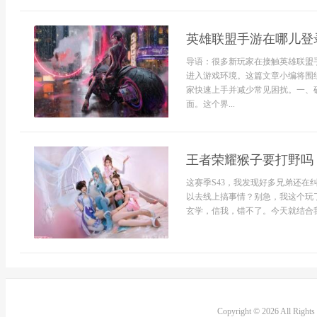
英雄联盟手游在哪儿登
导语：很多新玩家在接触英雄联盟
进入游戏环境。这篇文章小编将围
家快速上手并减少常见困扰。一、
面。这个界...
王者荣耀猴子要打野吗
这赛季S43，我发现好多兄弟还
以去线上搞事情？别急，我这个玩
玄学，信我，错不了。今天就结合我
Copyright © 2026 All Right