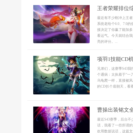
王者荣耀排位
最近有不少刚冲上王者
系统老给个6.0、7.
接决定了你赢了能加多
看运气。今天就结合我
亮的评分。...
项羽1技能CD
兄弟们，这赛季S43
个通病：太执着于“一
乌龟爬一样，直接被风
的CD扒个底朝天，看看
曹操出装铭文全
最近S43赛季，后台
话，我看了一些所谓的
欢用数据说话，这篇文