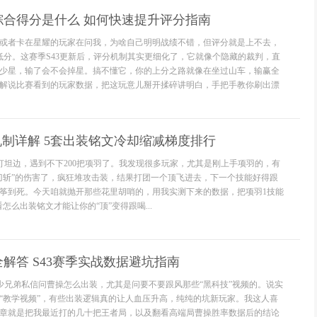
综合得分是什么 如何快速提升评分指南
或者卡在星耀的玩家在问我，为啥自己明明战绩不错，但评分就是上不去，
0的低分。这赛季S43更新后，评分机制其实更细化了，它就像个隐藏的裁判，直
少星，输了会不会掉星。搞不懂它，你的上分之路就像在坐过山车，输赢全
解说比赛看到的玩家数据，把这玩意儿掰开揉碎讲明白，手把手教你刷出漂
机制详解 5套出装铭文冷却缩减梯度排行
我打坦边，遇到不下200把项羽了。我发现很多玩家，尤其是刚上手项羽的，有
刀斩”的伤害了，疯狂堆攻击装，结果打团一个顶飞进去，下一个技能好得跟
筝到死。今天咱就抛开那些花里胡哨的，用我实测下来的数据，把项羽1技能
怎么出装铭文才能让你的“顶”变得跟喝...
解答 S43赛季实战数据避坑指南
不少兄弟私信问曹操怎么出装，尤其是问要不要跟风那些“黑科技”视频的。说实
“教学视频”，有些出装逻辑真的让人血压升高，纯纯的坑新玩家。我这人喜
章就是把我最近打的几十把王者局，以及翻看高端局曹操胜率数据后的结论