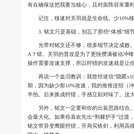
有在确保这把我要当核心，且对面阵容笨重时
记住，移速对关羽就是生命线。少10%
3. 铭文只是基础，别忘了那些“体感”细
光带对铭文还不够，很多细节决定成败
A？错。关羽的普攻是为了更快攒满被动冲锋
操作需要攻速支撑，所以狩猎的攻速就是让
再说一个血泪教训：我曾经迷信“隐匿x
期，因为缺少那10%攻速，我的推推连招（
半拍。后来换成狩猎，手感立刻对味了。这大
另外，铭文一定要和你的出装思路结合。
会最大化。如果你喜欢先出“荆棘护手”过渡
铭文带异变鹰眼狩猎，开局买铁剑，利用高