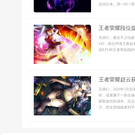
总结出来，用一问一答的
王者荣耀段位
兄弟们，最近不少玩家
S43，排位环境又卷
说KPL和王者局实战的
王者荣耀赵云
兄弟们，2026年5
转，或者脑子一热去抽
获取途径的成本、坑点
力，把这货稳稳拿到手。