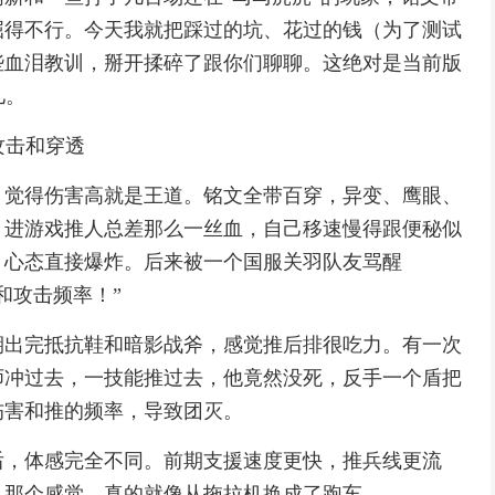
屈得不行。今天我就把踩过的坑、花过的钱（为了测试
些血泪教训，掰开揉碎了跟你们聊聊。这绝对是当前版
儿。
攻击和穿透
，觉得伤害高就是王道。铭文全带百穿，异变、鹰眼、
？进游戏推人总差那么一丝血，自己移速慢得跟便秘似
，心态直接爆炸。后来被一个国服关羽队友骂醒
和攻击频率！”
期出完抵抗鞋和暗影战斧，感觉推后排很吃力。有一次
师冲过去，一技能推过去，他竟然没死，反手一个盾把
伤害和推的频率，导致团灭。
后，体感完全不同。前期支援速度更快，推兵线更流
。那个感觉，真的就像从拖拉机换成了跑车。