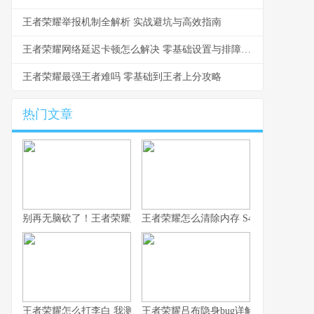
王者荣耀举报机制全解析 实战避坑与高效指南
王者荣耀网络延迟卡顿怎么解决 零基础设置与排障指南
王者荣耀最强王者难吗 零基础到王者上分攻略
热门文章
别再无脑砍了！王者荣耀如何用凯，我这10年心得全在这了！
王者荣耀怎么清除内存 S43赛季防卡顿
王者荣耀怎么打李白 我测了100把的克制方法
王者荣耀吕布隐身bug详解 老玩家常见