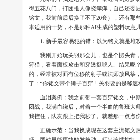
得五花八门，打团推人像挠痒痒，自己还委
铭文，我前前后后换了不下20套），还有那
本适用的干货，不是那种AI生成的塑料玩意
1. 新手最容易犯的错：以为铭文就是堆
我刚开始玩关羽那会儿，也是个愣头青
狩猎，看着面板攻击和穿透挺唬人。结果呢
的，经常被对面有位移的射手或法师放风筝
了：“你铭文带个锤子百穿！关羽要的是移速
血泪案例：我之前带一套百穿铭文，中
团战，我满血绕后，对着一个半血的鲁班大
我控住，队友跟上把我秒了。就差那一点点
正确示范：当我换成现在这套主流铭文
畅，团战里能更快触发被动，打出连续控制