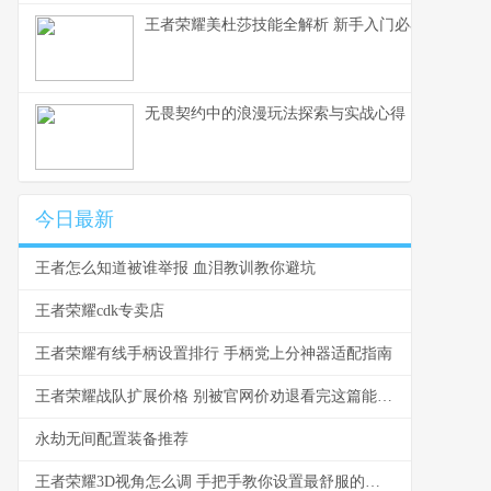
王者荣耀美杜莎技能全解析 新手入门必看教学
无畏契约中的浪漫玩法探索与实战心得
今日最新
王者怎么知道被谁举报 血泪教训教你避坑
王者荣耀cdk专卖店
王者荣耀有线手柄设置排行 手柄党上分神器适配指南
王者荣耀战队扩展价格 别被官网价劝退看完这篇能省一半
永劫无间配置装备推荐
王者荣耀3D视角怎么调 手把手教你设置最舒服的视角