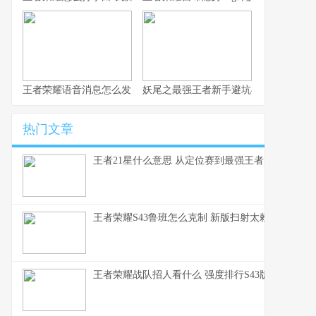
王者荣耀语音消息怎么发 这赛季S43的沟通优化细节你得知道
妖尾之最强王者新手避坑与实战心得 纯
热门文章
王者21星什么意思 从定位赛到最强王者的段位全解
王者荣耀S43鲁班怎么克制 新版扫射太赖了这些英
王者荣耀战队招人看什么 强度排行S43版本上分密