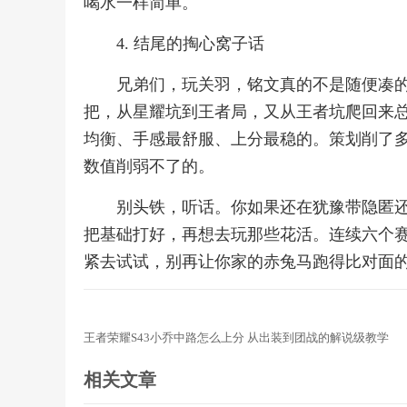
喝水一样简单。
4. 结尾的掏心窝子话
兄弟们，玩关羽，铭文真的不是随便凑的
把，从星耀坑到王者局，又从王者坑爬回来
均衡、手感最舒服、上分最稳的。策划削了
数值削弱不了的。
别头铁，听话。你如果还在犹豫带隐匿
把基础打好，再想去玩那些花活。连续六个
紧去试试，别再让你家的赤兔马跑得比对面
王者荣耀S43小乔中路怎么上分 从出装到团战的解说级教学
相关文章