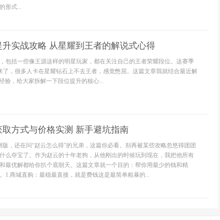
形式...
提升实战攻略 从星耀到王者的解说式心得
，包括一些像王源这样的明星玩家，都在关注自己的王者荣耀段位。这赛季
起来了，很多人卡在星耀钻石上不去王者，感觉憋屈。这篇文章我就结合最近解
经验，给大家拆解一下段位提升的核心...
获取方式与价格实测 新手避坑指南
月实测版，还在问“赵云怎么得”的兄弟，这篇你必看。别再被某些攻略忽悠得团团
什么夺宝了。作为赵云的十年老狗，从他刚出的时候玩到现在，我把他所有
和最优解都给你扒个底朝天。这篇文章就一个目的：帮你用最少的钱和精
1.商城直购：最稳最直接，就是费钱这是最简单粗暴的...