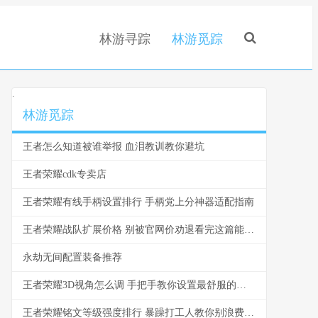
林游寻踪
林游觅踪
.
林游觅踪
王者怎么知道被谁举报 血泪教训教你避坑
王者荣耀cdk专卖店
王者荣耀有线手柄设置排行 手柄党上分神器适配指南
王者荣耀战队扩展价格 别被官网价劝退看完这篇能省一半
永劫无间配置装备推荐
王者荣耀3D视角怎么调 手把手教你设置最舒服的视角
王者荣耀铭文等级强度排行 暴躁打工人教你别浪费金币