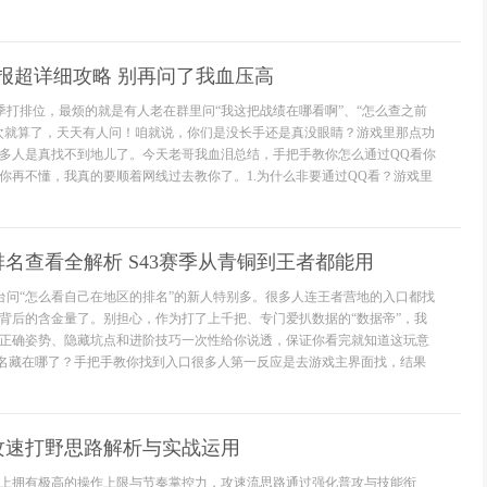
报超详细攻略 别再问了我血压高
赛季打排位，最烦的就是有人老在群里问“我这把战绩在哪看啊”、“怎么查之前
次就算了，天天有人问！咱就说，你们是没长手还是真没眼睛？游戏里那点功
多人是真找不到地儿了。今天老哥我血泪总结，手把手教你怎么通过QQ看你
你再不懂，我真的要顺着网线过去教你了。1.为什么非要通过QQ看？游戏里
名查看全解析 S43赛季从青铜到王者都能用
后台问“怎么看自己在地区的排名”的新人特别多。很多人连王者营地的入口都找
背后的含金量了。别担心，作为打了上千把、专门爱扒数据的“数据帝”，我
正确姿势、隐藏坑点和进阶技巧一次性给你说透，保证你看完就知道这玩意
排名藏在哪了？手把手教你找到入口很多人第一反应是去游戏主界面找，结果
攻速打野思路解析与实战运用
上拥有极高的操作上限与节奏掌控力，攻速流思路通过强化普攻与技能衔