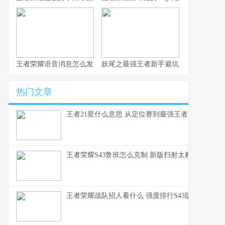
王者荣耀语音消息怎么发 这赛季S43的沟通优化细节你得知道
妖尾之最强王者新手避坑与实战心得 纯
热门文章
王者21星什么意思 从定位赛到最强王者的段位全解
王者荣耀S43鲁班怎么克制 新版扫射太赖了这些英
王者荣耀战队招人看什么 强度排行S43版本上分密