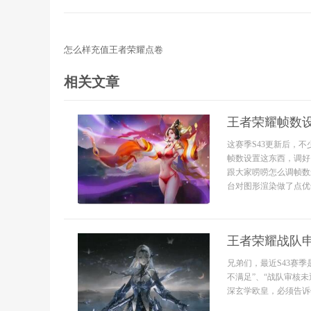
怎么样充值王者荣耀点卷
相关文章
王者荣耀帧数设
这赛季S43更新后，
帧数设置这东西，调好
跟大家唠唠怎么调帧数最
台对图形渲染做了点优化
王者荣耀战队
兄弟们，最近S43赛
不满足”、“战队审核
深玄学欧皇，必须告诉你