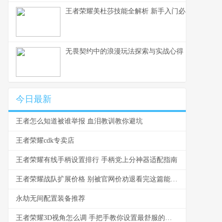
王者荣耀美杜莎技能全解析 新手入门必看教学
无畏契约中的浪漫玩法探索与实战心得
今日最新
王者怎么知道被谁举报 血泪教训教你避坑
王者荣耀cdk专卖店
王者荣耀有线手柄设置排行 手柄党上分神器适配指南
王者荣耀战队扩展价格 别被官网价劝退看完这篇能省一半
永劫无间配置装备推荐
王者荣耀3D视角怎么调 手把手教你设置最舒服的视角