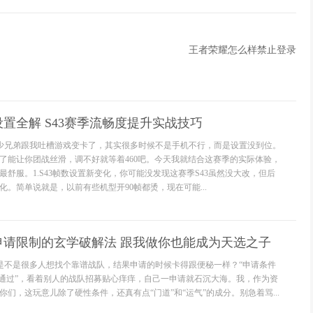
王者荣耀怎么样禁止登录
置全解 S43赛季流畅度提升实战技巧
不少兄弟跟我吐槽游戏变卡了，其实很多时候不是手机不行，而是设置没到位。
了能让你团战丝滑，调不好就等着460吧。今天我就结合这赛季的实际体验，
舒服。1.S43帧数设置新变化，你可能没发现这赛季S43虽然没大改，但后
。简单说就是，以前有些机型开90帧都烫，现在可能...
申请限制的玄学破解法 跟我做你也能成为天选之子
季是不是很多人想找个靠谱战队，结果申请的时候卡得跟便秘一样？“申请条件
未通过”，看着别人的战队招募贴心痒痒，自己一申请就石沉大海。我，作为资
们，这玩意儿除了硬性条件，还真有点“门道”和“运气”的成分。别急着骂...