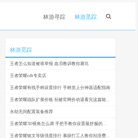
林游寻踪
林游觅踪
.
林游觅踪
王者怎么知道被谁举报 血泪教训教你避坑
王者荣耀cdk专卖店
王者荣耀有线手柄设置排行 手柄党上分神器适配指南
王者荣耀战队扩展价格 别被官网价劝退看完这篇能省一半
永劫无间配置装备推荐
王者荣耀3D视角怎么调 手把手教你设置最舒服的视角
王者荣耀铭文等级强度排行 暴躁打工人教你别浪费金币