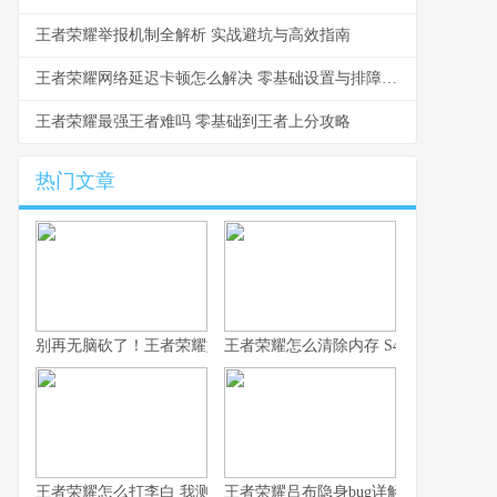
王者荣耀举报机制全解析 实战避坑与高效指南
王者荣耀网络延迟卡顿怎么解决 零基础设置与排障指南
王者荣耀最强王者难吗 零基础到王者上分攻略
热门文章
别再无脑砍了！王者荣耀如何用凯，我这10年心得全在这了！
王者荣耀怎么清除内存 S43赛季防卡顿
王者荣耀怎么打李白 我测了100把的克制方法
王者荣耀吕布隐身bug详解 老玩家常见