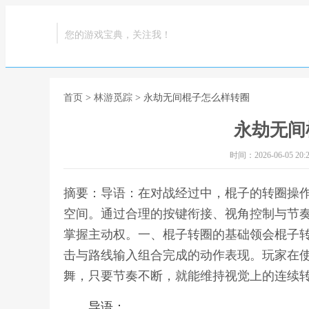
您的游戏宝典，关注我！
首页
>
林游觅踪
> 永劫无间棍子怎么样转圈
永劫无间
时间：2026-06-05 20:2
摘要：导语：在对战经过中，棍子的转圈操
空间。通过合理的按键衔接、视角控制与节
掌握主动权。一、棍子转圈的基础领会棍子
击与路线输入组合完成的动作表现。玩家在
舞，只要节奏不断，就能维持视觉上的连续转
导语：