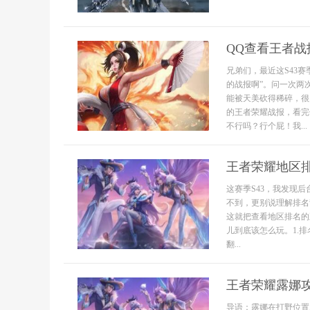
QQ查看王者战
兄弟们，最近这S43
的战报啊”。问一次两
能被天美砍得稀碎，很
的王者荣耀战报，看完
不行吗？行个屁！我...
王者荣耀地区排
这赛季S43，我发现
不到，更别说理解排名
这就把查看地区排名的
儿到底该怎么玩。1.
翻...
王者荣耀露娜
导语：露娜在打野位置