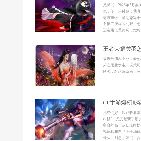
兄弟们，2026年5
他，传下来秒躺，我直
这波重做，策划总算干
个彻底变样的刘邦，怎
还在用老思路玩，觉得刘
王者荣耀关羽
最近带朋友上分，看他
弟在用爱发电？玩关羽
经验，给想练或者正在
CF手游爆幻影
兄弟们好，欢迎收看本
咋秒”，尤其是新手朋
率真的高，从KPL数
视角和我自己上千场解
骨头。别急，咱们一步步.