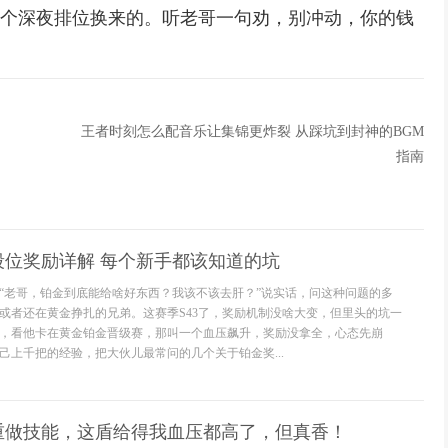
无数个深夜排位换来的。听老哥一句劝，别冲动，你的钱
王者时刻怎么配音乐让集锦更炸裂 从踩坑到封神的BGM
指南
段位奖励详解 每个新手都该知道的坑
“老哥，铂金到底能给啥好东西？我该不该去肝？”说实话，问这种问题的多
或者还在黄金挣扎的兄弟。这赛季S43了，奖励机制没啥大变，但里头的坑一
，看他卡在黄金铂金晋级赛，那叫一个血压飙升，奖励没拿全，心态先崩
己上千把的经验，把大伙儿最常问的几个关于铂金奖...
重做技能，这盾给得我血压都高了，但真香！