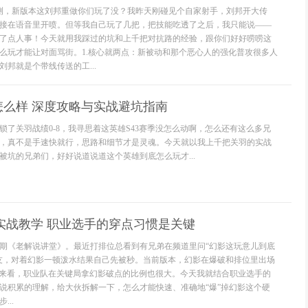
月实测，新版本这刘邦重做你们玩了没？我昨天刚碰见个自家射手，刘邦开大传
接在语音里开喷。但等我自己玩了几把，把技能吃透了之后，我只能说——
了点人事！今天就用我踩过的坑和上千把对抗路的经验，跟你们好好唠唠这
么玩才能让对面骂街。1.核心就两点：新被动和那个恶心人的强化普攻很多人
邦就是个带线传送的工...
怎么样 深度攻略与实战避坑指南
锁了关羽战绩0-8，我寻思着这英雄S43赛季没怎么动啊，怎么还有这么多兄
，真不是手速快就行，思路和细节才是灵魂。今天就以我上千把关羽的实战
被坑的兄弟们，好好说道说道这个英雄到底怎么玩才...
实战教学 职业选手的穿点习惯是关键
期《老解说讲堂》。最近打排位总看到有兄弟在频道里问“幻影这玩意儿到底
友，对着幻影一顿泼水结果自己先被秒。当前版本，幻影在爆破和排位里出场
据来看，职业队在关键局拿幻影破点的比例也很大。今天我就结合职业选手的
说积累的理解，给大伙拆解一下，怎么才能快速、准确地“爆”掉幻影这个硬
..