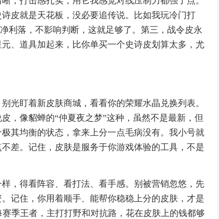
清晰，打击感扎实，用它我感觉对线压制力都强了点。
史诗皮就是天花板，没必要追传说。比如我玩冷门打
效干净利落，不影响判断，这就足够了。第三，战令皮永
星元、道具加起来，比你单买一个史诗皮划算太多，尤
，别光盯着新皮肤商城，看看你的荣耀水晶兑换列表。
说皮，像貂蝉的“仲夏夜之梦”这种，虽然不是最新，但
个极其均衡的状态，拿来上分一点毛病没有。我小号就
点不差。记住，皮肤是服务于你游戏体验的工具，不是
一样，得看阵容、看打法、看手感。别被营销忽悠，先
资。记住，你用着顺手、能帮你稳稳上分的皮肤，才是
每赛季王者，主打打野和对抗路，花在皮肤上的钱都够