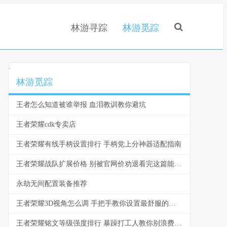
林游寻踪
林游觅踪
.
林游觅踪
王者怎么知道被谁举报 血泪教训教你避坑
王者荣耀cdk专卖店
王者荣耀有线手柄设置排行 手柄党上分神器适配指南
王者荣耀战队扩展价格 别被官网价劝退看完这篇能省一半
永劫无间配置装备推荐
王者荣耀3D视角怎么调 手把手教你设置最舒服的视角
王者荣耀铭文等级强度排行 暴躁打工人教你别浪费金币