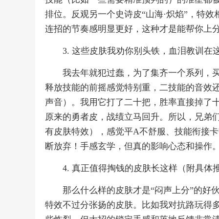
排位。反观另一个史诗皮“山海·炽焰”，特
连招的节奏感明显更好，这种才是能帮你上分
3. 这些皮肤我劝你别头铁，血泪教训在
我去年就犯过蠢，为了集齐一个系列，
释放技能的前摇感觉特别重，二技能的音效
声音）。我用它打了二十把，胜率直接掉了
原来的勇者皮，战绩立马回升。所以，兄弟
有皮肤特效），感觉平A不舒服、技能衔接
断放弃！手感玄学，但真的影响心态和操作
4. 真正值得掏钱的皮肤长这样（附具体
那么什么样的皮肤才是“闷声上分”的好
特效不过分张扬的皮肤。比如我对抗路玩得多