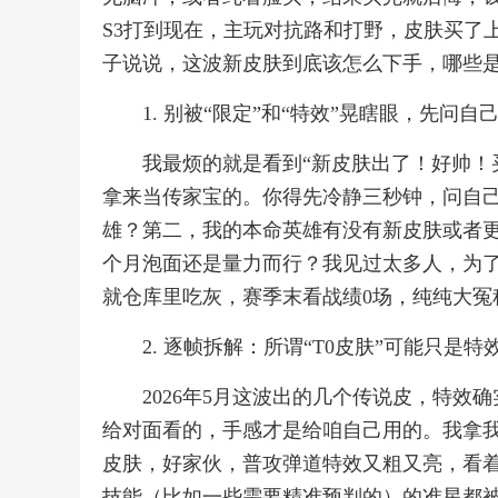
S3打到现在，主玩对抗路和打野，皮肤买了
子说说，这波新皮肤到底该怎么下手，哪些
1. 别被“限定”和“特效”晃瞎眼，先问自
我最烦的就是看到“新皮肤出了！好帅！
拿来当传家宝的。你得先冷静三秒钟，问自
雄？第二，我的本命英雄有没有新皮肤或者
个月泡面还是量力而行？我见过太多人，为
就仓库里吃灰，赛季末看战绩0场，纯纯大冤
2. 逐帧拆解：所谓“T0皮肤”可能只是
2026年5月这波出的几个传说皮，特
给对面看的，手感才是给咱自己用的。我拿我
皮肤，好家伙，普攻弹道特效又粗又亮，看
技能（比如一些需要精准预判的）的准星都被