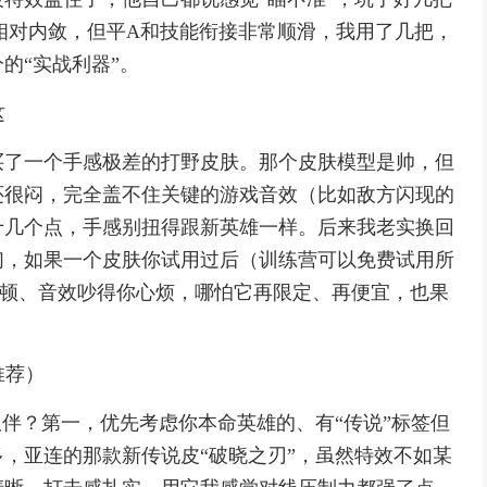
效相对内敛，但平A和技能衔接非常顺滑，我用了几把，
的“实战利器”。
这
买了一个手感极差的打野皮肤。那个皮肤模型是帅，但
还很闷，完全盖不住关键的游戏音效（比如敌方闪现的
十几个点，手感别扭得跟新英雄一样。后来我老实换回
们，如果一个皮肤你试用过后（训练营可以免费试用所
卡顿、音效吵得你心烦，哪怕它再限定、再便宜，也果
。
推荐）
伙伴？第一，优先考虑你本命英雄的、有“传说”标签但
，亚连的那款新传说皮“破晓之刃”，虽然特效不如某