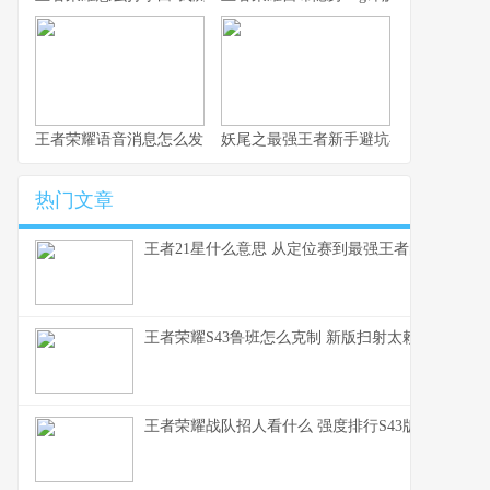
王者荣耀语音消息怎么发 这赛季S43的沟通优化细节你得知道
妖尾之最强王者新手避坑与实战心得 纯
热门文章
王者21星什么意思 从定位赛到最强王者的段位全解
王者荣耀S43鲁班怎么克制 新版扫射太赖了这些英
王者荣耀战队招人看什么 强度排行S43版本上分密