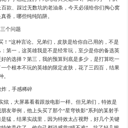
上百款、踩过无数坑的老油条，今天必须给你们掏心窝
是真香，哪些纯纯陷阱。
己三个问题
买！”这种言论。兄弟们，皮肤是给你自己用的，不是
己：第一，这英雄我是不是经常玩，至少是你的备选英
更好的选择？第三，我的预算到底是多少，是打算吃一
了一个根本不玩的英雄的限定皮肤，花了三四百，结果
种。
特效炸，手感稀碎
效确实炫，大屏幕看着跟放电影一样。但兄弟们，特效是
朋友举例，他上头买了那个“星穹铁影”系列的某射手
着是猛，结果实战里，因为特效太占视野，好几个关键
特效盖住了，他自己都说感觉“瞄不准”，坑了好几把