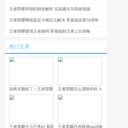
王者荣耀举报机制全解析 实战避坑与高效指南
王者荣耀网络延迟卡顿怎么解决 零基础设置与排障指南
王者荣耀最强王者难吗 零基础到王者上分攻略
热门文章
别再无脑砍了！王者荣耀如何用凯，我这10年心得全在这了！
王者荣耀怎么清除内存 S43赛季防卡顿
王者荣耀怎么打李白 我测了100把的克制方法
王者荣耀吕布隐身bug详解 老玩家常见