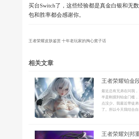
买台Switch了，这些经验都是真金白银和
包和胜率都会感谢你。
王者荣耀皮肤鉴赏 十年老玩家的掏心窝子话
相关文章
王者荣耀铂金
最近总有兄弟在问我，
半是刚摸到铂金门槛，
点没少。我最近带徒弟
了。所以今天我结合自
王者荣耀刘邦