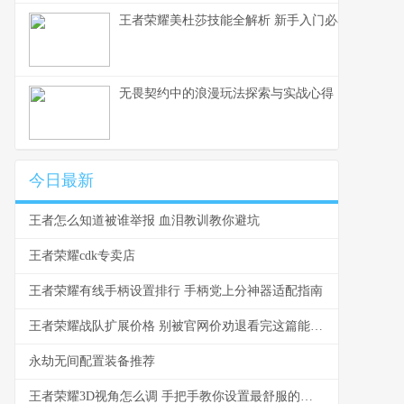
王者荣耀美杜莎技能全解析 新手入门必看教学
无畏契约中的浪漫玩法探索与实战心得
今日最新
王者怎么知道被谁举报 血泪教训教你避坑
王者荣耀cdk专卖店
王者荣耀有线手柄设置排行 手柄党上分神器适配指南
王者荣耀战队扩展价格 别被官网价劝退看完这篇能省一半
永劫无间配置装备推荐
王者荣耀3D视角怎么调 手把手教你设置最舒服的视角