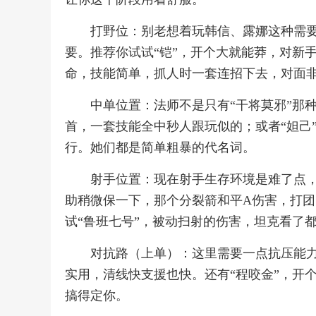
打野位：别老想着玩韩信、露娜这种需要
要。推荐你试试“铠”，开个大就能莽，对新手
命，技能简单，抓人时一套连招下去，对面
中单位置：法师不是只有“干将莫邪”那
首，一套技能全中秒人跟玩似的；或者“妲己
行。她们都是简单粗暴的代名词。
射手位置：现在射手生存环境是难了点，
助稍微保一下，那个分裂箭和平A伤害，打
试“鲁班七号”，被动扫射的伤害，坦克看了
对抗路（上单）：这里需要一点抗压能力
实用，清线快支援也快。还有“程咬金”，开
搞得定你。