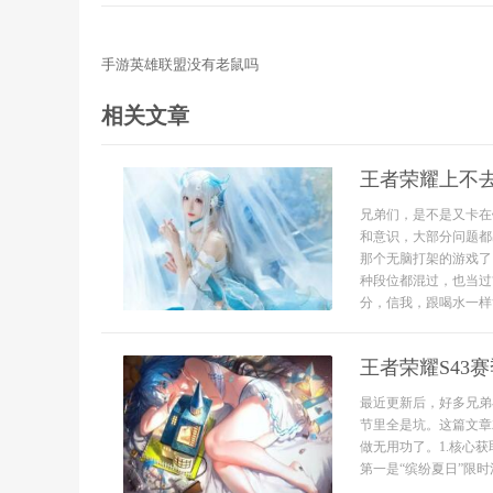
手游英雄联盟没有老鼠吗
相关文章
王者荣耀上不
兄弟们，是不是又卡在
和意识，大部分问题都
那个无脑打架的游戏了
种段位都混过，也当过
分，信我，跟喝水一样简单
王者荣耀S43
最近更新后，好多兄弟
节里全是坑。这篇文章
做无用功了。1.核心
第一是“缤纷夏日”限