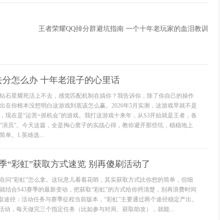
王者荣耀QQ掉分群避坑指南 一个十年老玩家的血泪教训
去分怎么办 十年老混子的心里话
钻石星耀死活上不去，感觉匹配机制在搞你？我告诉你，除了你自己的操作
出在你根本没想明白这游戏到底该怎么赢。2026年5月实测，这游戏早就不是
，现在是“运营+抓机会”的游戏。我打这游戏十来年，从S3开始就是王者，各
“演员”。今天这篇，全是掏心窝子的实战心得，教你避开那些坑，稳稳地上
。1.英雄选...
赛季“彩虹”获取方式速览 别再傻刷活动了
在问“彩虹”怎么拿。这玩意儿看着花哨，其实获取方式比你想的简单，但细
就结合S43赛季的最新变动，把获取“彩虹”的方式给你捋清楚，别再浪费时间
获取途径：活动任务与赛季征程当前版本，“彩虹”主要通过两个途径稳定产出。
时活动，每天做完三个指定任务（比如参与对局、获取助攻），就能...