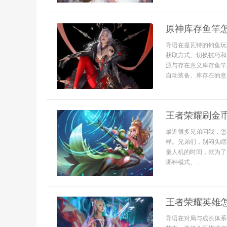
原神库存鱼竿
导语在提瓦特的钓鱼玩
获取方式、切换技巧和
源与存在意义库存鱼竿
自动装备。库存在的意
王者荣耀刷金币
最近很多兄弟问我，怎
样。兄弟们，别闷头瞎
量人机的时间，就为了
哪种模式、...
王者荣耀英雄
导语在对局与成长体系