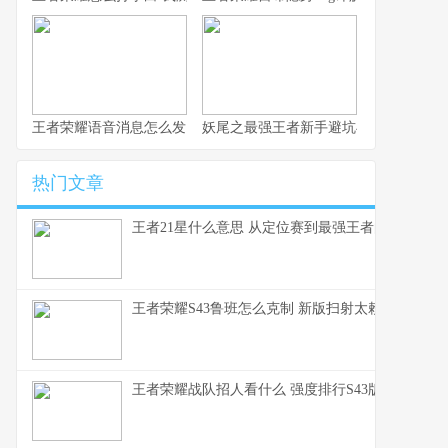
王者荣耀语音消息怎么发 这赛季S43的沟通优化细节你得知道
妖尾之最强王者新手避坑与实战心得 纯
热门文章
王者21星什么意思 从定位赛到最强王者的段位全解
王者荣耀S43鲁班怎么克制 新版扫射太赖了这些英
王者荣耀战队招人看什么 强度排行S43版本上分密