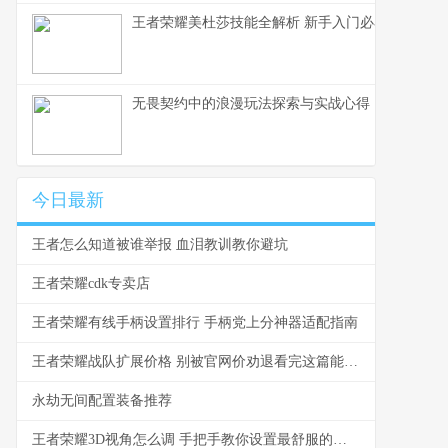
王者荣耀美杜莎技能全解析 新手入门必看教学
无畏契约中的浪漫玩法探索与实战心得
今日最新
王者怎么知道被谁举报 血泪教训教你避坑
王者荣耀cdk专卖店
王者荣耀有线手柄设置排行 手柄党上分神器适配指南
王者荣耀战队扩展价格 别被官网价劝退看完这篇能省一半
永劫无间配置装备推荐
王者荣耀3D视角怎么调 手把手教你设置最舒服的视角