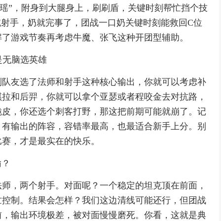
“瑶”，附身到大腿身上，刷刷盾，关键时刻帮忙挡个技
或射手，奶就完事了，团战一口奶关键时刻能救回C位
解了游戏节奏再考虑牛魔、张飞这种开团型辅助。
是无脑选英雄
到队友选了法师和射手这种核心输出，你就可以考虑补
琪拉和后羿，你就可以拿个亚瑟或者程咬金去对抗路，
脆皮，你还选个刺客打野，那这把前期可能就崩了。记
、有输出的阵容，容错率最高，也最适合新手上分。别
比赛，才是最实在的快乐。
输？
法师，两个射手。对面呢？一个稳定的坦克顶在前面，
忙控制。结果会怎样？我们这边清线可能还行，但团战
前，输出环境极差，被对面慢慢磨死。你看，这就是典