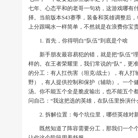
七年、心态平和的老哥一句劝，这游戏哪有
择。当前版本S43赛季，装备和英雄调整后
上分跟喝水一样简单，不然就是在浪费你宝
1. 首先，你得明白“队伍”到底是个啥
新手朋友最容易犯的错，就是把“队伍”
样的。在王者荣耀里，我们常说的“队”，更
的分工：有人扛伤害（坦克/战士），有人打
野），有人提供控制和保护（辅助）。一个
汤。你不能五个全是脆皮输出，也不能五个都
问自己：“我这把选的英雄，在队伍里扮演什
2. 拆解位置：每个坑位里，哪些英雄对
既然知道了阵容需要分工，那我们一个
让你这个阶段用着舒服。