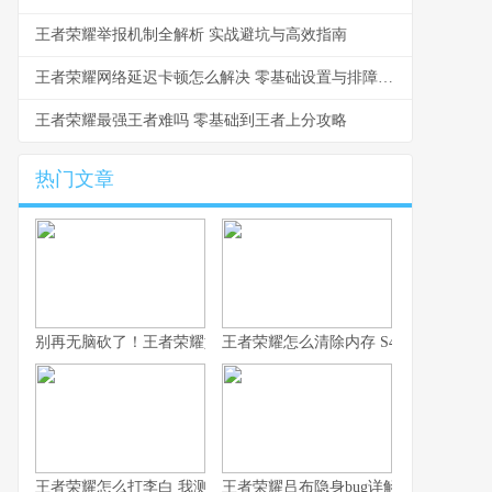
王者荣耀举报机制全解析 实战避坑与高效指南
王者荣耀网络延迟卡顿怎么解决 零基础设置与排障指南
王者荣耀最强王者难吗 零基础到王者上分攻略
热门文章
别再无脑砍了！王者荣耀如何用凯，我这10年心得全在这了！
王者荣耀怎么清除内存 S43赛季防卡顿
王者荣耀怎么打李白 我测了100把的克制方法
王者荣耀吕布隐身bug详解 老玩家常见