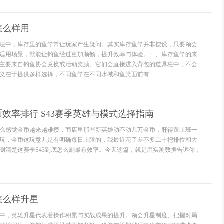
怎么样用
法中，库存里的鱼竿常让玩家产生疑问。其实库存鱼竿并非摆设，只要领会
适用场景，就能让钓鱼经过更加顺畅，提升效率与体验。一、库存鱼竿的来
主要来自钓鱼协会兑换或活动奖励。它们会直接进入背包的道具栏中，不会
义在于提供多样选择，不同鱼竿在不同水域和鱼类面前有...
效率排行 S43赛季英雄与模式选择指南
么感觉金币越来越难攒，商店里那些新英雄动不动几万金币，肝得跟上班一
玩，金币这玩意儿是有明确每日上限的，我最近花了差不多二十把排位和大
测清楚这赛季S43到底怎么刷最有效率。今天这篇，就是用实测数据告诉你，
怎么样升星
中，英雄升星代表着操作积累与实战成果的提升。领会升星制度、把握对局