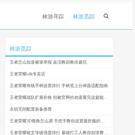
林游寻踪
林游觅踪
.
林游觅踪
王者怎么知道被谁举报 血泪教训教你避坑
王者荣耀cdk专卖店
王者荣耀有线手柄设置排行 手柄党上分神器适配指南
王者荣耀战队扩展价格 别被官网价劝退看完这篇能省一半
永劫无间配置装备推荐
王者荣耀3D视角怎么调 手把手教你设置最舒服的视角
王者荣耀铭文等级强度排行 暴躁打工人教你别浪费金币