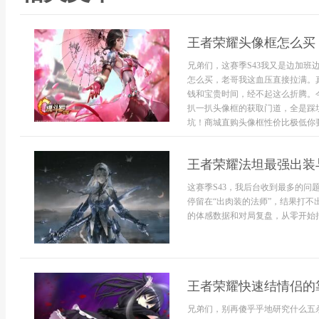
王者荣耀头像框怎么买
兄弟们，这赛季S43我又是边加
怎么买，老哥我这血压直接拉满。
钱和宝贵时间，经不起这么折腾。
扒一扒头像框的获取门道，全是踩坑
坑！商城直购头像框性价比极低你要是
王者荣耀法坦最强出装
这赛季S43，我后台收到最多的问
停留在“出肉装的法师”，结果打
的体感数据和对局复盘，从零开始把
王者荣耀快速结情侣的
兄弟们，别再傻乎乎地研究什么五