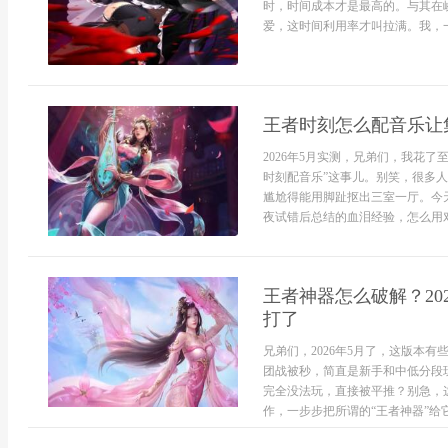
时，时间成本才是最高的。与其在
爱，这时间利用率才叫拉满。我，一
王者时刻怎么配音乐让
2026年5月实测，兄弟们，我花
时刻配音乐”这事儿。别笑，很多
尴尬得能用脚趾抠出三室一厅。今
夜试错后总结的血泪经验，怎么用对
王者神器怎么破解？20
打了
兄弟们，2026年5月了，这版本
团战被秒，简直是新手和中低分段
完全没法玩，直接被平推？别急，
作，一步步把所谓的“王者神器”给它