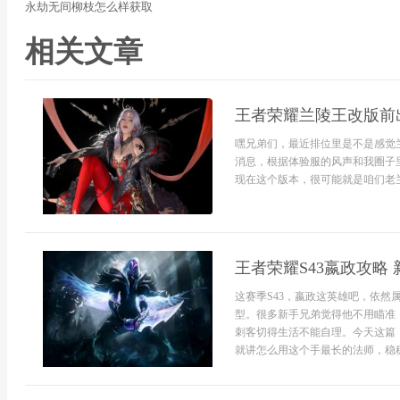
永劫无间柳枝怎么样获取
相关文章
王者荣耀兰陵王改版前
嘿兄弟们，最近排位里是不是感觉
消息，根据体验服的风声和我圈子里
现在这个版本，很可能就是咱们老兰陵
王者荣耀S43嬴政攻略
这赛季S43，嬴政这英雄吧，依然
型。很多新手兄弟觉得他不用瞄准
刺客切得生活不能自理。今天这篇
就讲怎么用这个手最长的法师，稳稳当