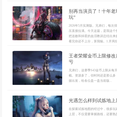
别再当演员了！十年老玩
玩”
2026年5月实测版。兄弟们，每
压直接拉满。今天这篇，是我这个
把连败和掉星的血泪教训总结出来
看完你还不上分，算我输。1.开局别
王者荣耀金币上限修改
亏
兄弟们，这赛季S43金币上限从每天
截。资源多了，但时间还是那么多
据出发，给各位盘一盘当前版...
光遇怎么样到试炼地上
在探索试炼地图的经过中，很多玩
上层，不仅需要掌握路线，还要熟