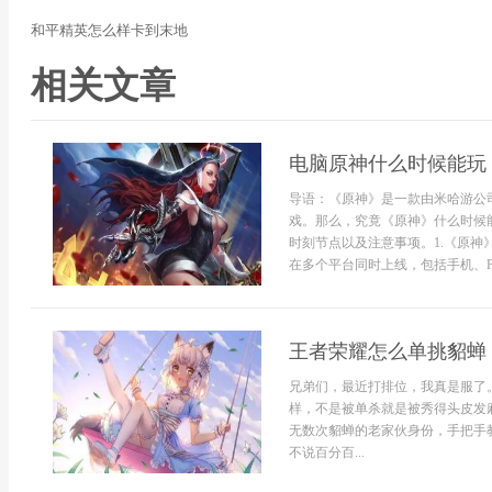
和平精英怎么样卡到末地
相关文章
电脑原神什么时候能玩
导语：《原神》是一款由米哈游公
戏。那么，究竟《原神》什么时候
时刻节点以及注意事项。1.《原神》
在多个平台同时上线，包括手机、PlaySt
王者荣耀怎么单挑貂蝉
兄弟们，最近打排位，我真是服了
样，不是被单杀就是被秀得头皮发
无数次貂蝉的老家伙身份，手把手
不说百分百...