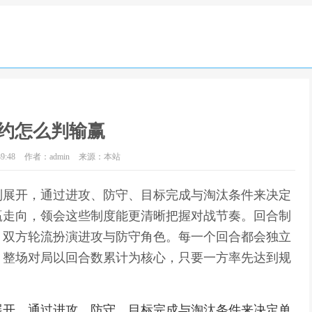
约怎么判输赢
9:48
作者：admin
来源：本站
制展开，通过进攻、防守、目标完成与淘汰条件来决定
赢走向，领会这些制度能更清晰把握对战节奏。回合制
，双方轮流扮演进攻与防守角色。每一个回合都会独立
。整场对局以回合数累计为核心，只要一方率先达到规
展开，通过进攻、防守、目标完成与淘汰条件来决定单