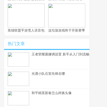
英雄联盟手游雪人语音包玩法全解析
这垃圾游戏终于开新赛季了，不写篇攻
热门文章
王者荣耀露娜调设置 新手从入门到流畅
光遇小队石室先锋在哪
和平精英新春怎么样换头像