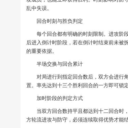
乱中失误。
回合时刻与胜负判定
每个回合都有明确的时刻限制。进攻阶
后进入倒计时阶段，若在倒计时结束前未被
的重要依据。
半场交换与回合累计
对局进行到指定回合数后，双方会进行
置。率先达到十三个胜利回合的一方即可锁
加时阶段的判定方式
当双方回合数持平且都达到十二回合时
方轮流进攻与防守，必须连续取得优势才能