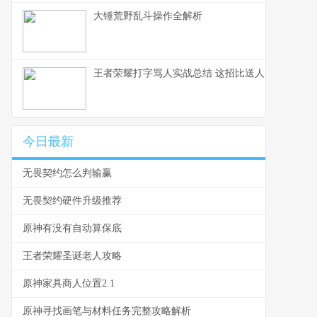
大锤荒野乱斗操作全解析
王者荣耀打字骂人实战总结 这招比送人头还毒
今日最新
无畏契约怎么判输赢
无畏契约硬件升级推荐
原神有没有自动算保底
王者荣耀圣诞老人攻略
原神家具商人位置2.1
原神寻找画笔与材料任务完整攻略解析