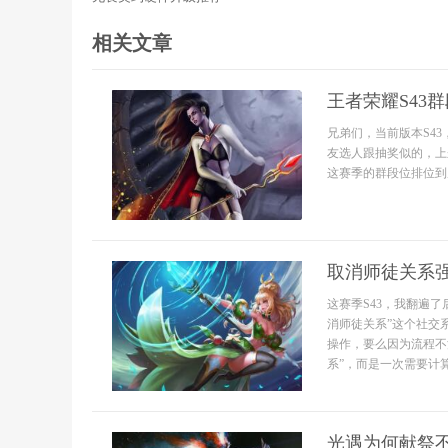
相关文章
王者荣耀S43
兄弟们，当前版本S4
友选人跟抽奖似的，上
这赛季的群段位排位到
取消师徒关系
这赛季S43，我翻遍
消师徒关系”这个社交
操作，要么因为流程不
系”，而是一次需要计算“
光遇为何献祭