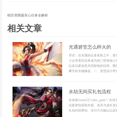
暗区突围最良心任务全解析
相关文章
光遇箬笠怎么样火的
导语：在光遇的众多装扮之中，箬
小众审美到后来成为热门穿搭核心
以及玩家创意共同影响的结局。围
攀升的关键缘故。一、造型设计带来的
永劫无间买礼包流程
在体验entity["video_game","
玩家更快获取外观、道具与成长资
礼包内容辨别、支付方式确认以及到