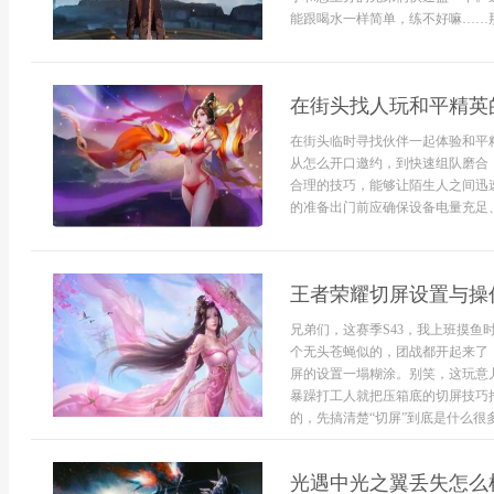
能跟喝水一样简单，练不好嘛……那就
在街头找人玩和平精英
在街头临时寻找伙伴一起体验和平
从怎么开口邀约，到快速组队磨合
合理的技巧，能够让陌生人之间迅
的准备出门前应确保设备电量充足、
王者荣耀切屏设置与操作
兄弟们，这赛季S43，我上班摸
个无头苍蝇似的，团战都开起来了
屏的设置一塌糊涂。别笑，这玩意
暴躁打工人就把压箱底的切屏技巧掏
的，先搞清楚“切屏”到底是什么很多
光遇中光之翼丢失怎么