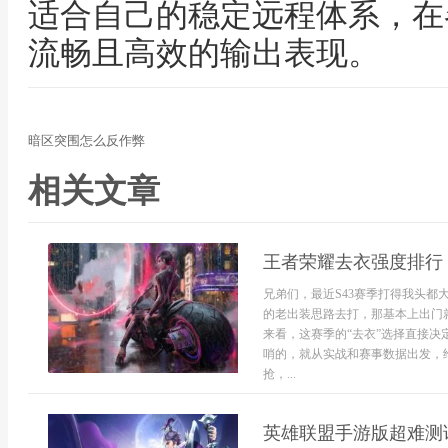
适合自己的稳定远程体系，在
流畅且高效的输出表现。
暗区突围怎么反作弊
相关文章
王者荣耀去衣强度排行 
兄弟们，最近S43赛季打得我头都
的老出装思路去打，那基本上出门
来看，这赛季的“去衣”选择直接
哨的，就从实战和赛事数据出发，
抢，...
英雄联盟手游版超难测