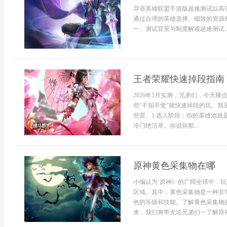
导语英雄联盟手游版超难测试以高
通过合理的英雄选择、细致的资源
一、测试背景与制度解读超难测试..
王者荣耀快速掉段指南
2026年5月实测，兄弟们，今天
些“不知不觉”就快速掉段的坑。
些雷。1.选人阶段：你的英雄池
冷门绝活哥。你说你那...
原神黄色采集物在哪
小编认为‘原神》的广阔全球中，
区域。其中，黄色采集物是一种非
色的等级和技能。了解黄色采集物
来，我们将带无论兄弟们一了解原神