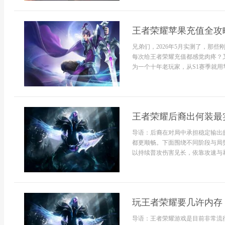
王者荣耀苹果充值全攻
兄弟们，2026年5月实测了，那
每次给王者荣耀充值都感觉肉疼？
为一个十年老玩家，从S1赛季就用苹
王者荣耀后裔出何装最
导语：后裔在对局中承担稳定输出
都更顺畅。下面围绕不同阶段与局
以持续普攻伤害见长，依靠攻速与暴击
玩王者荣耀要几许内存
导语：王者荣耀游戏是目前非常流